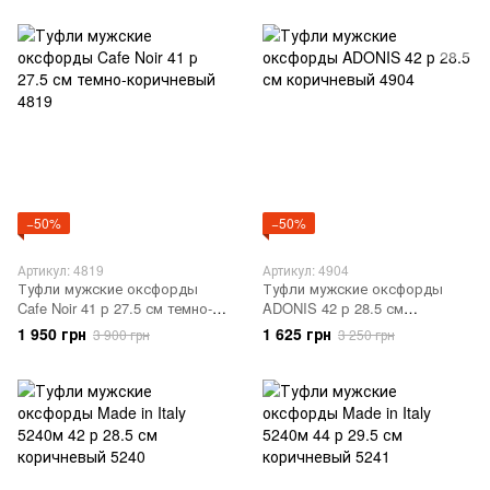
−50%
−50%
Артикул: 4819
Артикул: 4904
Туфли мужские оксфорды
Туфли мужские оксфорды
Cafe Noir 41 р 27.5 см темно-
ADONIS 42 р 28.5 см
коричневый 4819
коричневый 4904
1 950 грн
1 625 грн
3 900 грн
3 250 грн