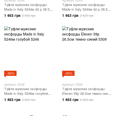
Артикул: 5244
Артикул: 5245
Туфли мужские оксфорды
Туфли мужские оксфорды
Made in Italy 5244м 42 р 28.5
Made in Italy 5244м 42 р 28.5
см коричневый 5244
см ореховый 5245
1 463 грн
1 463 грн
2 925 грн
2 925 грн
−50%
−50%
Артикул: 5246
Артикул: 5309
Туфли мужские оксфорды
Туфли мужские оксфорды
Made in Italy 5246м голубой
Eleven 39р 26.5см темно-синий
5246
5309
1 463 грн
1 463 грн
2 925 грн
2 925 грн