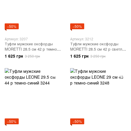
−50%
−50%
Артикул: 3207
Артикул: 3212
Туфли мужские оксфорды
Туфли мужские оксфорды
MORETTI 28.5 см 42 р темно-
MORETTI 28.5 см 42 р светло-
синий 3207
коричневый 3212
1 625 грн
1 625 грн
3 250 грн
3 250 грн
−50%
−50%