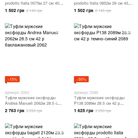
prodotto Italia 0575м 27 см 40 р
prodotto Italia 0852м 29 см 43 р
коричневый 0575
светло-коричневый 0852
1 502 грн
1 502 грн
2 145 грн
2 145 грн
−15%
−50%
Артикул: 2062
Артикул: 2089
Туфли мужские оксфорды
Туфли мужские оксфорды
Andrea Manueli 2062м 28.5 см
P138 2089м 28.5 см 42 р
42 р баклажановый 2062
темно-синий 2089
2 763 грн
1 625 грн
3 250 грн
3 250 грн