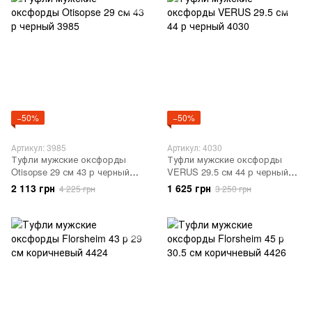
−50%
−50%
Артикул: 3985
Артикул: 4030
Туфли мужские оксфорды
Туфли мужские оксфорды
Otisopse 29 см 43 р черный
VERUS 29.5 см 44 р черный
3985
4030
2 113 грн
1 625 грн
4 225 грн
3 250 грн