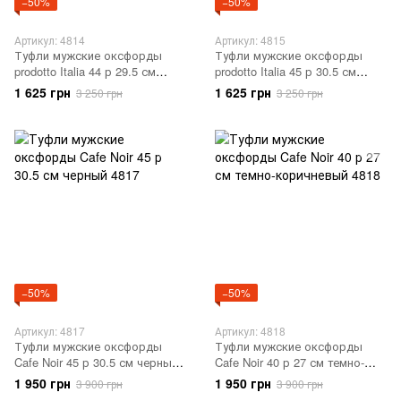
−50%
−50%
Артикул: 4814
Артикул: 4815
Туфли мужские оксфорды
Туфли мужские оксфорды
prodotto Italia 44 р 29.5 см
prodotto Italia 45 р 30.5 см
ореховый 4814
ореховый 4815
1 625 грн
1 625 грн
3 250 грн
3 250 грн
−50%
−50%
Артикул: 4817
Артикул: 4818
Туфли мужские оксфорды
Туфли мужские оксфорды
Cafe Noir 45 р 30.5 см черный
Cafe Noir 40 р 27 см темно-
4817
коричневый 4818
1 950 грн
1 950 грн
3 900 грн
3 900 грн