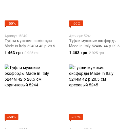
−50%
−50%
Артикул: 5240
Артикул: 5241
Туфли мужские оксфорды
Туфли мужские оксфорды
Made in Italy 5240м 42 р 28.5
Made in Italy 5240м 44 р 29.5
см коричневый 5240
см коричневый 5241
1 463 грн
1 463 грн
2 925 грн
2 925 грн
−50%
−50%