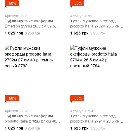
−50%
−50%
Артикул: 2591
Артикул: 2782
Туфли мужские оксфорды
Туфли мужские оксфорды
Emerson 2591м 26.5 см 39 р
prodotto Italia 2782м 26.5 см 39
черный 2591
р черный 2782
1 625 грн
1 625 грн
3 250 грн
3 250 грн
−50%
−50%
Артикул: 2792
Артикул: 2794
Туфли мужские оксфорды
Туфли мужские оксфорды
prodotto Italia 2792м 27 см 40 р
prodotto Italia 2794м 28.5 см 42
темно-серый 2792
р ореховый 2794
1 625 грн
1 625 грн
3 250 грн
3 250 грн