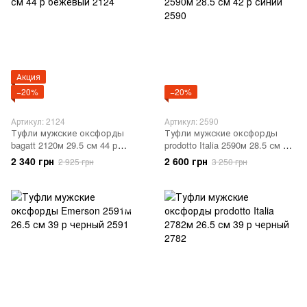
Акция
−20%
−20%
Артикул: 2124
Артикул: 2590
Туфли мужские оксфорды
Туфли мужские оксфорды
bagatt 2120м 29.5 см 44 р
prodotto Italia 2590м 28.5 см 42
бежевый 2124
р синий 2590
2 340 грн
2 600 грн
2 925 грн
3 250 грн