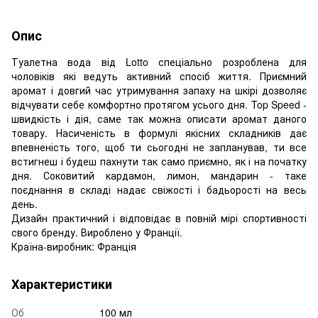
Опис
Туалетна вода від Lotto спеціально розроблена для
чоловіків які ведуть активний спосіб життя. Приємний
аромат і довгий час утримування запаху на шкірі дозволяє
відчувати себе комфортно протягом усього дня. Top Speed ​​-
швидкість і дія, саме так можна описати аромат даного
товару. Насиченість в формулі якісних складників дає
впевненість того, щоб ти сьогодні не запланував, ти все
встигнеш і будеш пахнути так само приємно, як і на початку
дня. Соковитий кардамон, лимон, мандарин - таке
поєднання в складі надає свіжості і бадьорості на весь
день.
Дизайн практичний і відповідає в повній мірі спортивності
свого бренду. Вироблено у Франції.
Країна-виробник: Франція
Характеристики
Об
100 мл