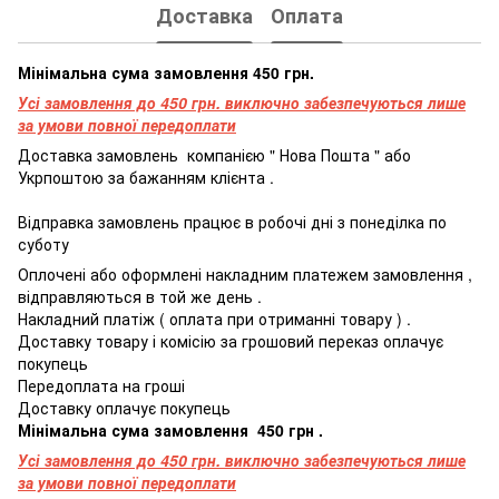
Доставка
Оплата
Мінімальна сума замовлення 450 грн.
Усі замовлення до 450 грн. виключно забезпечуються лише
за умови повної передоплати
Доставка
замовлень
компанією
"
Нова
Пошта
"
або
Укрпоштою
за бажанням
клієнта
.
Відправка
замовлень
працює
в
робочі
дні
з
понеділка
по
суботу
Оплочені
або
оформлені
накладним платежем
замовлення
,
відправляються
в
той
же
день
.
Накладний
платіж
(
оплата
при
отриманні
товару
)
.
Доставку товару і комісію за грошовий переказ оплачує
покупець
Передоплата
на
гроші
Доставку оплачує покупець
Мінімальна
сума
замовлення
4
50
грн
.
Усі замовлення до 450 грн. виключно забезпечуються лише
за умови повної передоплати