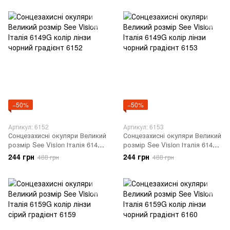
−50%
−50%
Артикул: 6152
Артикул: 6153
Сонцезахисні окуляри Великий
Сонцезахисні окуляри Великий
розмір See Vision Італія 6149G
розмір See Vision Італія 6149G
колір лінзи чорний градієнт
колір лінзи чорний градієнт
244 грн
244 грн
488 грн
488 грн
6152
6153