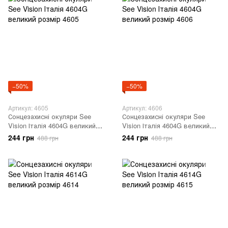
−50%
−50%
Артикул: 4605
Артикул: 4606
Сонцезахисні окуляри See
Сонцезахисні окуляри See
Vision Італія 4604G великий
Vision Італія 4604G великий
розмір 4605
розмір 4606
244 грн
244 грн
488 грн
488 грн