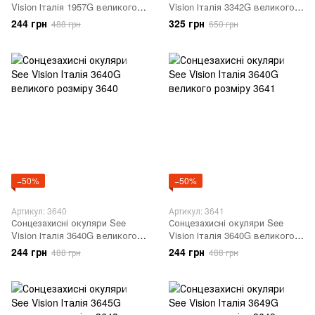
Vision Італія 1957G великого
Vision Італія 3342G великого
розміру 1957
розміру 3344
244 грн
325 грн
488 грн
650 грн
−50%
−50%
Артикул: 3640
Артикул: 3641
Сонцезахисні окуляри See
Сонцезахисні окуляри See
Vision Італія 3640G великого
Vision Італія 3640G великого
розміру 3640
розміру 3641
244 грн
244 грн
488 грн
488 грн