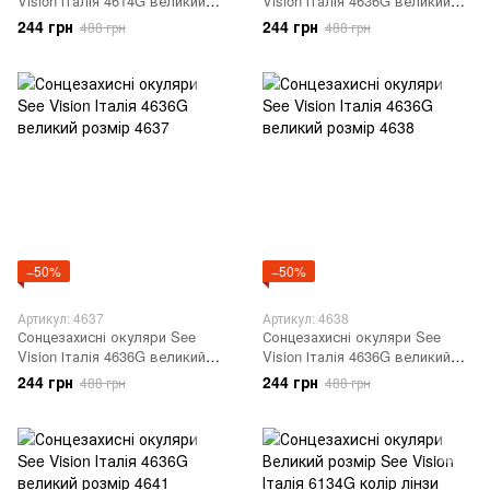
Vision Італія 4614G великий
Vision Італія 4636G великий
розмір 4616
розмір 4636
244 грн
244 грн
488 грн
488 грн
−50%
−50%
Артикул: 4637
Артикул: 4638
Сонцезахисні окуляри See
Сонцезахисні окуляри See
Vision Італія 4636G великий
Vision Італія 4636G великий
розмір 4637
розмір 4638
244 грн
244 грн
488 грн
488 грн