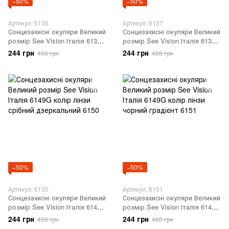
−50%
−50%
Артикул: 6136
Артикул: 6137
Сонцезахисні окуляри Великий
Сонцезахисні окуляри Великий
розмір See Vision Італія 6134
розмір See Vision Італія 6134
Gцвет лінзи чорні 6136
Gцвет лінзи сірий градієнт
244 грн
244 грн
488 грн
488 грн
6137
−50%
−50%
Артикул: 6150
Артикул: 6151
Сонцезахисні окуляри Великий
Сонцезахисні окуляри Великий
розмір See Vision Італія 6149G
розмір See Vision Італія 6149G
колір лінзи срібний
колір лінзи чорний градієнт
244 грн
244 грн
488 грн
488 грн
дзеркальний 6150
6151