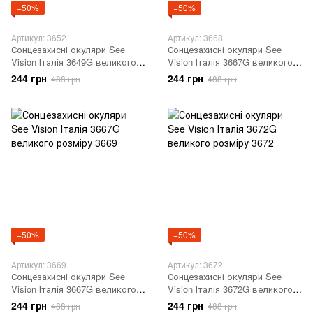
−50%
−50%
Артикул: 3652
Артикул: 3668
Сонцезахисні окуляри See
Сонцезахисні окуляри See
Vision Італія 3649G великого
Vision Італія 3667G великого
розміру 3652
розміру 3668
244 грн
244 грн
488 грн
488 грн
−50%
−50%
Артикул: 3669
Артикул: 3672
Сонцезахисні окуляри See
Сонцезахисні окуляри See
Vision Італія 3667G великого
Vision Італія 3672G великого
розміру 3669
розміру 3672
244 грн
244 грн
488 грн
488 грн