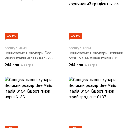
−50%
−50%
Артикул: 4641
Артикул: 6134
Сонцезахисні окуляри See
Сонцезахисні окуляри Великий
Vision Італія 4636G великий
розмір See Vision Італія 6134G
розмір 4641
колір лінзи коричневий
244 грн
244 грн
488 грн
488 грн
градієнт 6134