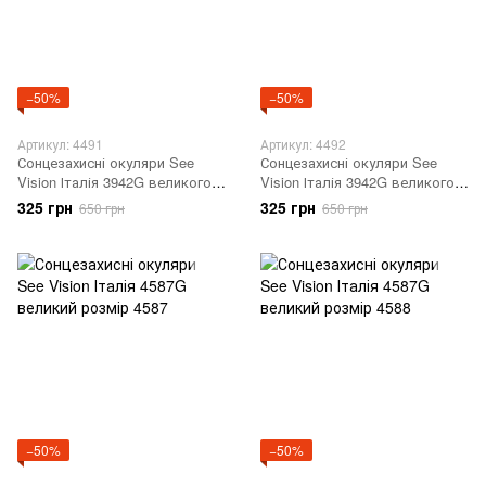
−50%
−50%
Артикул: 4491
Артикул: 4492
Сонцезахисні окуляри See
Сонцезахисні окуляри See
Vision Італія 3942G великого
Vision Італія 3942G великого
розміру 4491
розміру 4492
325 грн
325 грн
650 грн
650 грн
−50%
−50%