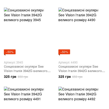
−50%
−50%
Артикул: 3945
Артикул: 4490
Сонцезахисні окуляри See
Сонцезахисні окуляри See
Vision Італія 3942G великого
Vision Італія 3942G великого
розміру 3945
розміру 4490
325 грн
325 грн
650 грн
650 грн