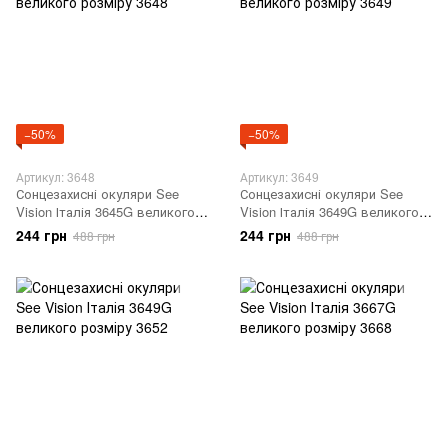
−50%
−50%
Артикул: 3648
Артикул: 3649
Сонцезахисні окуляри See
Сонцезахисні окуляри See
Vision Італія 3645G великого
Vision Італія 3649G великого
розміру 3648
розміру 3649
244 грн
244 грн
488 грн
488 грн