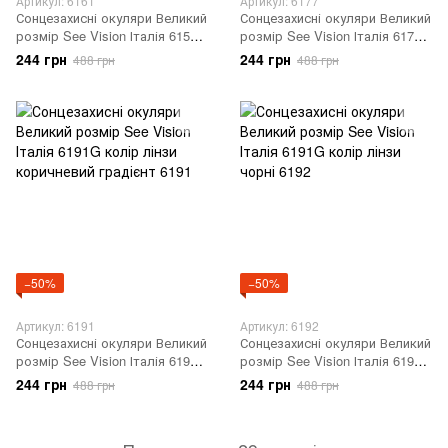
Артикул: 6161
Артикул: 6177
Сонцезахисні окуляри Великий
Сонцезахисні окуляри Великий
розмір See Vision Італія 6159G
розмір See Vision Італія 6174G
колір лінзи коричневий
колір лінзи чорний градієнт
244 грн
244 грн
488 грн
488 грн
градієнт 6161
6177
−50%
−50%
Артикул: 6191
Артикул: 6192
Сонцезахисні окуляри Великий
Сонцезахисні окуляри Великий
розмір See Vision Італія 6191G
розмір See Vision Італія 6191G
колір лінзи коричневий
колір лінзи чорні 6192
244 грн
244 грн
488 грн
488 грн
градієнт 6191