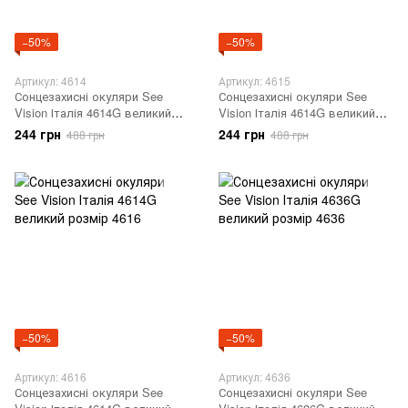
−50%
−50%
Артикул: 4614
Артикул: 4615
Сонцезахисні окуляри See
Сонцезахисні окуляри See
Vision Італія 4614G великий
Vision Італія 4614G великий
розмір 4614
розмір 4615
244 грн
244 грн
488 грн
488 грн
−50%
−50%
Артикул: 4616
Артикул: 4636
Сонцезахисні окуляри See
Сонцезахисні окуляри See