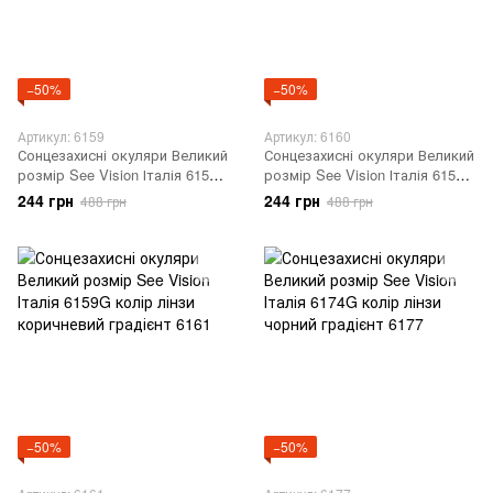
−50%
−50%
Артикул: 6159
Артикул: 6160
Сонцезахисні окуляри Великий
Сонцезахисні окуляри Великий
розмір See Vision Італія 6159G
розмір See Vision Італія 6159G
колір лінзи сірий градієнт
колір лінзи чорний градієнт
244 грн
244 грн
488 грн
488 грн
6159
6160
−50%
−50%