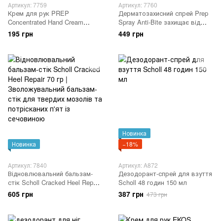
Артикул: 7759
Артикул: 7760
Крем для рук PREP
Дерматозахисний спрей Prep
Concentrated Hand Cream
Spray Anti-Bite захищає від
відновлюючий 75 ml
комарів та кліщів - пляшка
195 грн
449 грн
100 мл [РОЗПРОДАНО]
Новинка
Новинка
−18%
Артикул: 7840
Артикул: A872
Відновлювальний бальзам-
Дезодорант-спрей для взуття
стік Scholl Cracked Heel Repair
Scholl 48 годин 150 мл
70 гр | Зволожувальний
605 грн
387 грн
473 грн
бальзам-стік для твердих
мозолів та потрісканих п'ят із
сечовиною