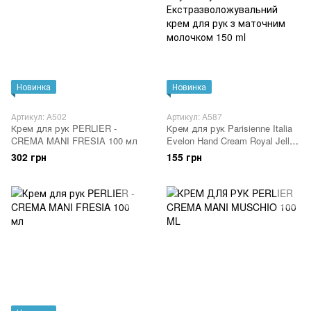
Новинка
Новинка
Артикул: A502
Артикул: A587
Крем для рук PERLIER -
Крем для рук Parisienne Italia
CREMA MANI FRESIA 100 мл
Evelon Hand Cream Royal Jelly
Екстразволожувальний крем
302 грн
155 грн
для рук з маточним молочком
150 ml