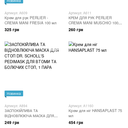
Новинка
Артикул: A609
Артикул: A611
Крем для рук PERLIER -
КРЕМ ДЛЯ РУК PERLIER
CREMA MANI FRESIA 100 мл
CREMA MANI MUSCHIO 100
ML
325 грн
260 грн
Новинка
Артикул: A894
Артикул: A1160
ЗАСПОКІЙЛИВА ТА
Крем для ніг HANSAPLAST 75
ВІДНОВЛЮЮЧА МАСКА ДЛЯ
мл
СТОП DR. SCHOLL'S
249 грн
454 грн
PEDIMASK ДЛЯ ВТОМИ ТА