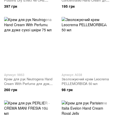
Podovis Dry Effect 48 ORE
Concentrated Hand Cream для
сухий ефект 100 мл
сухої та потрісканої шкіри 75
397 грн
195 грн
ml
Артикул: 9863
Артикул: A038
Крем для рук Neutrogena Hand
Зволожуючий крем Leocrema
Cream With Perfume для дуже
PELLEMORBIDA 50 мл
сухої шкіри 75 мл
260 грн
98 грн