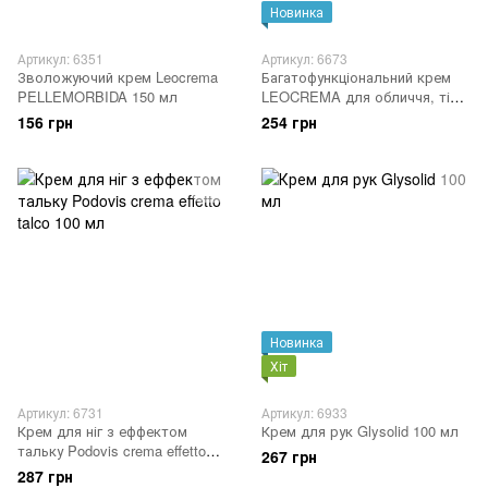
Новинка
Артикул: 6351
Артикул: 6673
Зволожуючий крем Leocrema
Багатофункціональний крем
PELLEMORBIDA 150 мл
LEOCREMA для обличчя, тіла
та рук, живильний, діє 72
156 грн
254 грн
години, баночка 200 мл.
Новинка
Хіт
Артикул: 6731
Артикул: 6933
Крем для ніг з еффектом
Крем для рук Glysolid 100 мл
тальку Podovis crema effetto
267 грн
talco 100 мл
287 грн