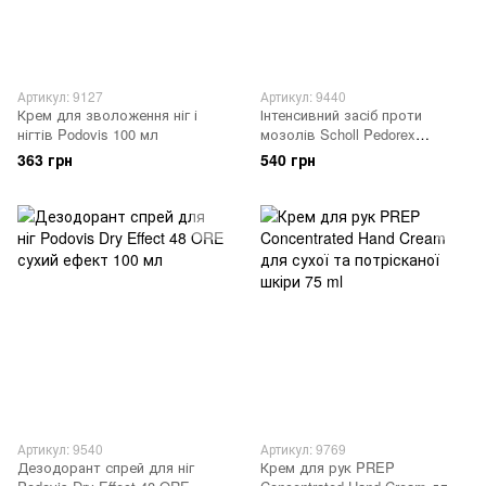
Артикул: 9127
Артикул: 9440
Крем для зволоження ніг і
Інтенсивний засіб проти
нігтів Podovis 100 мл
мозолів Scholl Pedorex
Callosity 75 мл
363 грн
540 грн
Артикул: 9540
Артикул: 9769
Дезодорант спрей для ніг
Крем для рук PREP