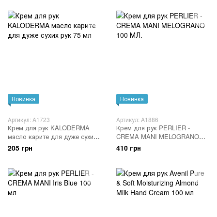
БОЛЮЧИХ СТОП, 1 ПАРА
Новинка
Новинка
Артикул: A1723
Артикул: A1886
Крем для рук KALODERMA
Крем для рук PERLIER -
масло карите для дуже сухих
CREMA MANI MELOGRANO
рук 75 мл
100 МЛ.
205 грн
410 грн