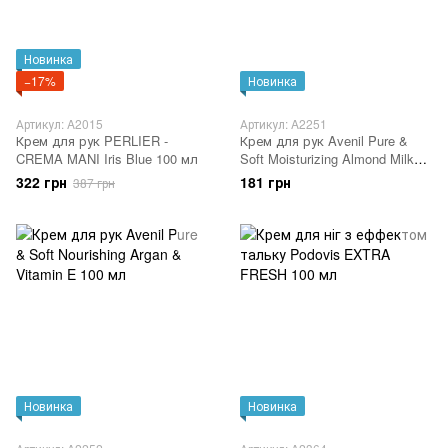
Новинка
−17%
Новинка
Артикул: A2015
Артикул: A2251
Крем для рук PERLIER -
Крем для рук Avenil Pure &
CREMA MANI Iris Blue 100 мл
Soft Moisturizing Almond Milk
Hand Cream 100 мл
322 грн
181 грн
387 грн
Новинка
Новинка