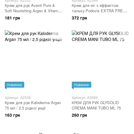
Артикул: A2252
Артикул: A2364
Крем для рук Avenil Pure &
Крем для ніг з еффектом
Soft Nourishing Argan & Vitamin
тальку Podovis EXTRA FRESH
E 100 мл
100 мл
181 грн
372 грн
Новинка
Новинка
Артикул: A2508
Артикул: A2686
Крем для рук Kaloderma Argan
КРЕМ ДЛЯ РУК GLYSOLID
75 мл / 2,5 рідкої унції
CREMA MANI TUBO ML 75
163 грн
260 грн