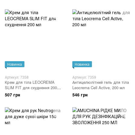
Новинка
Новинка
Артикул: 7358
Артикул: 7359
Крем для тіла LEOCREMA
Антицелюлітний гель для тіла
SLIM FIT для схуднення 200
Leocrema Cell Active, 200 мл
мл
507 грн
546 грн