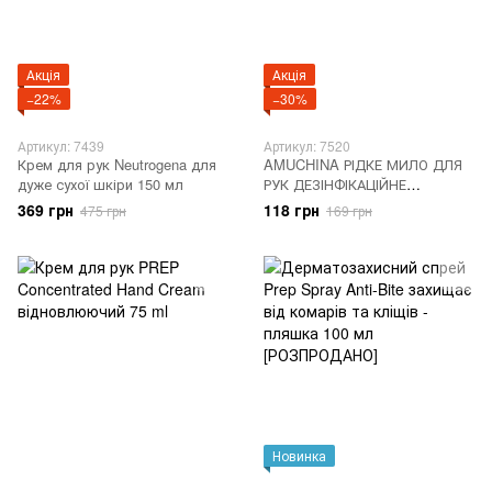
Акція
Акція
−22%
−30%
Артикул: 7439
Артикул: 7520
Крем для рук Neutrogena для
AMUCHINA РІДКЕ МИЛО ДЛЯ
дуже сухої шкіри 150 мл
РУК ДЕЗІНФІКАЦІЙНЕ
ЗВОЛОЖЕННЯ 250 МЛ
369 грн
118 грн
475 грн
169 грн
Новинка