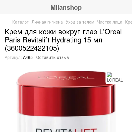
Milanshop
Каталог
Личная гигиена
Уход за телом
Чистка лица
Кре
Крем для кожи вокруг глаз L'Oreal
Paris Revitalift Hydrating 15 мл
(3600522422105)
Артикул:
A465
Оставить отзыв