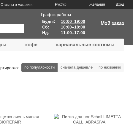
Рус
Укр
Желания
Вход
Отзывы о магазине
График работы:
Будні:
10:00–19:00
Мой заказ
Сб:
10:00–18:00
Нд:
11:00–17:00
ары
кофе
карнавальные костюмы
по популярности
сначала дешевле
по названию
ртировка: