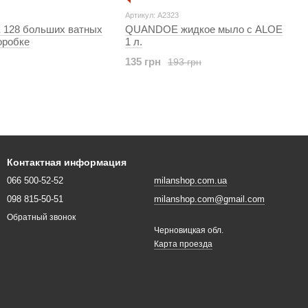
Артикул: A2323
128 больших ватных
QUANDOE жидкое мыло с ALOE
оробке
1 л.
135 грн
193 грн
Контактная информация
066 500-52-52
milanshop.com.ua
098 815-50-51
milanshop.com@gmail.com
Обратный звонок
Черновицкая обл.
Карта проезда