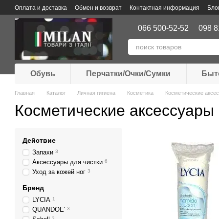
Перейти к основному контенту
Оплата и доставка
Обмен и возврат
Контактная информация
Бло
066 500-52-52
098 8
Обувь
Перчатки/Очки/Сумки
Быт
Главная
Каталог
Личная гигиена
Косметика
Косметические аксе
Косметические аксессуары
Действие
Запахи
3
Аксессуары для чистки
6
Уход за кожей ног
3
Бренд
LYCIA
1
QUANDOE'
3
3