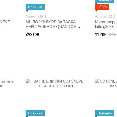
Новинка
Новинка
−30%
Артикул: A1942
Артикул: A2319
NEVE
МЫЛО ЖИДКОЕ ЗАПАСКА
Мило тверд
НЕЙТРАЛЬНОЕ QUANDOE
latte g90x3
SAP.LIQ.RIC.NEUTRO 2000 МЛ.
245 грн
99 грн
141 
Новинка
Новинка