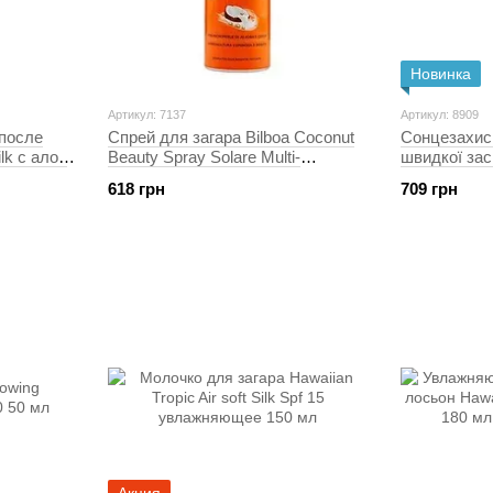
Новинка
Артикул: 7137
Артикул: 8909
после
Спрей для загара Bilboa Coconut
Сонцезахис
ilk с алоэ
Beauty Spray Solare Multi-
швидкої з
, 200 мл
Posizione, SPF 20-150 мл
SPF20 250 
618 грн
709 грн