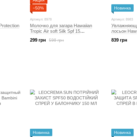
Акция
−50%
Новинка
Артикул: 8978
Артикул: 8983
Protection
Молочко для загара Hawaiian
Увлажняющ
Tropic Air soft Silk Spf 15
лосьон Hawa
увлажняющее 150 мл
50 180 мл (
299 грн
839 грн
598 грн
Новинка
Новинка