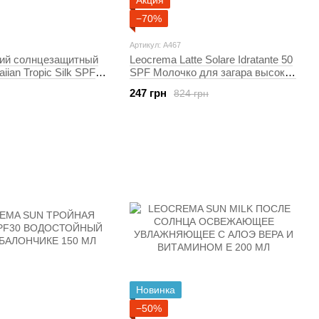
Акция
−70%
Артикул: A467
ий солнцезащитный
Leocrema Latte Solare Idratante 50
iian Tropic Silk SPF
SPF Молочко для загара высокий
5099821137151)
уровень защиты 200 мл.
247 грн
824 грн
Новинка
−50%