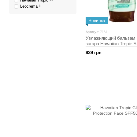
Hawaiian Tropic
Leocrema
8
Новинка
Артикул: 7134
Увлажняющий бальзам 
загара Hawaiian Tropic S
вера, кокосом и папайей
839 грн
(5099821002039)