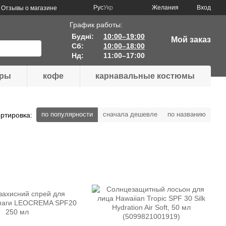
Рус
Укр
Желания
Вход
Отзывы о магазине
График работы:
Будні:
10:00–19:00
Мой заказ
Сб:
10:00–18:00
Нд:
11:00–17:00
ары
кофе
карнавальные костюмы
по популярности
сначала дешевле
по названию
ртировка: