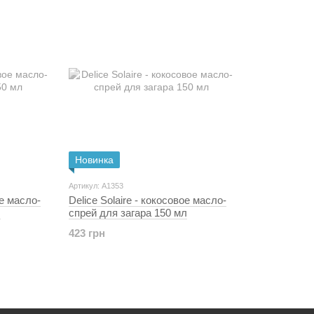
Новинка
Артикул: A1353
ое масло-
Delice Solaire - кокосовое масло-
л
спрей для загара 150 мл
423 грн