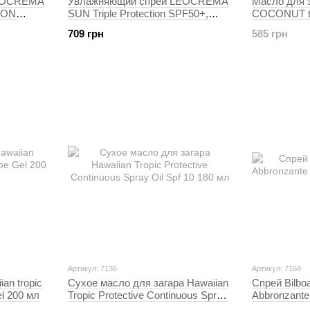
LEOCREMA
Увлажняющий спрей LEOCREMA
Масло для з
ION
SUN Triple Protection SPF50+,
COCONUT tro
водостойкий, 250 мл
SPF4 200 м
709 грн
585 грн
Артикул: 7136
Артикул: 7168
an tropic
Сухое масло для загара Hawaiian
Спрей Bilboa - Aquabronze
el 200 мл
Tropic Protective Continuous Spray
Abbronzante 
Oil Spf 10 180 мл
Ml