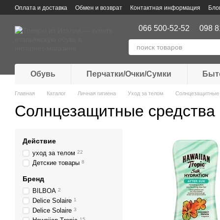
Перейти к основному контенту
Оплата и доставка
Обмен и возврат
Контактная информация
Бло
066 500-52-52
098 8
Обувь
Перчатки/Очки/Сумки
Быт
Главная
Каталог
Личная гигиена
Уход за телом
Солнцезащитные 
Солнцезащитные средства
Действие
уход за телом
22
Детские товары
8
Бренд
BILBOA
2
Delice Solaire
1
Delice Solaire
3
15