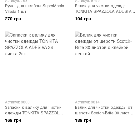
Артикул: 7684
Артикул: 9799
Ручка для швабры SuperMocio
Валик для чистки одежды
Vileda 1 шт
TONKITA SPAZZOLA ADESIVA
24 листа с клейкой лентой
270 грн
104 грн
Артикул: 9800
Артикул: 9814
Запаски к валику для чистки
Валик для чистки одежды от
одежды TONKITA SPAZZOLA
шерсти Scotch-Brite 30 листов
ADESIVA 24 листа 2шт
с клейкой лентой
169 грн
189 грн