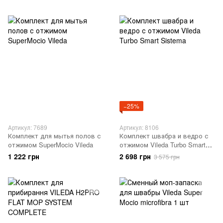
−25%
Артикул: 7689
Артикул: 8106
Комплект для мытья полов с
Комплект швабра и ведро с
отжимом SuperMocio Vileda
отжимом Vileda Turbo Smart
Sistema
1 222 грн
2 698 грн
3 575 грн