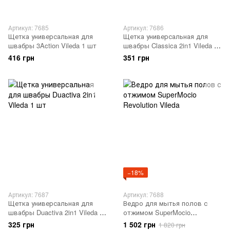
Артикул: 7685
Артикул: 7686
Щетка универсальная для
Щетка универсальная для
швабры 3Action Vileda 1 шт
швабры Classica 2in1 Vileda 1
шт
416 грн
351 грн
−18%
Артикул: 7687
Артикул: 7688
Щетка универсальная для
Ведро для мытья полов с
швабры Duactiva 2in1 Vileda 1
отжимом SuperMocio
шт
Revolution Vileda
325 грн
1 502 грн
1 820 грн