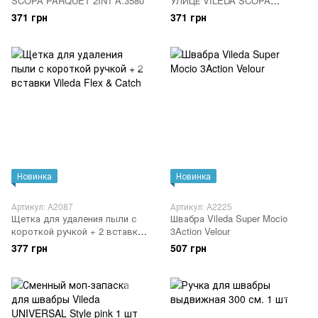
SCOPA PARQUET 2IN1 A.3580
УЛИЦЕ VILEDA SCOPA
ESTERNI A.112091
371 грн
371 грн
Новинка
Новинка
Артикул: A2087
Артикул: A2225
Щетка для удаления пыли с
Швабра Vileda Super Mocio
короткой ручкой + 2 вставки
3Action Velour
Vileda Flex & Catch
377 грн
507 грн