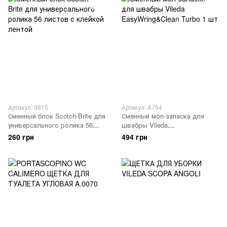
Артикул: 9815
Артикул: A794
Сменный блок Scotch-Brite для
Сменный моп-запаска для
универсального ролика 56
швабры Vileda
листов с клейкой лентой
EasyWring&Clean Turbo 1 шт
260 грн
494 грн