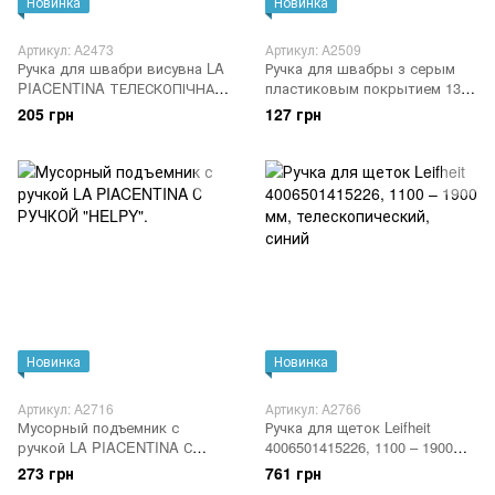
Новинка
Новинка
Артикул: A2473
Артикул: A2509
Ручка для швабри висувна LA
Ручка для швабры з серым
PIACENTINA ТЕЛЕСКОПІЧНА
пластиковым покрытием 130
МЕТАЛЕВА РУЧКА 150СМ.
см. 1 шт
205 грн
127 грн
Новинка
Новинка
Артикул: A2716
Артикул: A2766
Мусорный подъемник с
Ручка для щеток Leifheit
ручкой LA PIACENTINA С
4006501415226, 1100 – 1900
РУЧКОЙ "HELPY".
мм, телескопический, синий
273 грн
761 грн