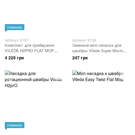
Новинка
Артикул: 8187
Артикул: 9108
Комплект для прибирання
Сменный моп-запаска для
VILEDA H2PRO FLAT MOP
швабры Vileda Super Mocio
SYSTEM COMPLETE
microfibra 1 шт
4 225 грн
247 грн
Новинка