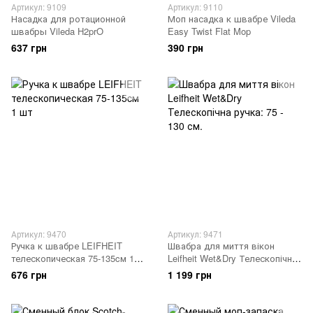
Артикул: 9109
Артикул: 9110
Насадка для ротационной
Моп насадка к швабре Vileda
швабры Vileda H2prO
Easy Twist Flat Mop
637 грн
390 грн
Артикул: 9470
Артикул: 9471
Ручка к швабре LEIFHEIT
Швабра для миття вікон
телескопическая 75-135cм 1
Leifheit Wet&Dry Телескопічна
шт
ручка: 75 - 130 см.
676 грн
1 199 грн