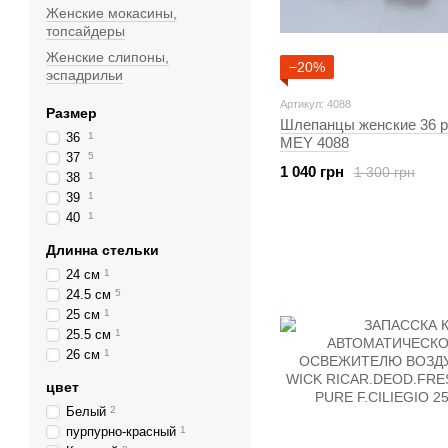
Женские мокасины,
топсайдеры
Женские слипоны,
−20%
эспадрильи
Артикул: 4088
Размер
Шлепанцы женские 36 р
36
1
MEY 4088
37
5
1 040 грн
1 300 грн
38
1
39
1
40
1
Длинна стельки
24 см
1
24.5 см
5
25 см
1
25.5 см
1
26 см
1
цвет
Белый
2
пурпурно-красный
1