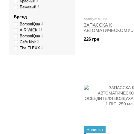
Красный
2
Бежевый
4
Бренд
Артикул: A1088
BorboniQua
2
ЗАПАССКА К
AIR WICK
18
АВТОМАТИЧЕСКОМУ
ОСВЕЖИТЕЛЮ ВОЗДУХ
BorboniQua
1
226 грн
WICK RICAR.DEOD.FR
Cafe Noir
2
MATIC PURE F.CILIEGI
The FLEXX
1
Новинка