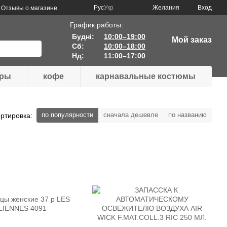
Рус
Укр
Желания
Вход
Отзывы о магазине
График работы:
Будні:
10:00–19:00
Мой заказ
Сб:
10:00–18:00
Нд:
11:00–17:00
ары
кофе
карнавальные костюмы
по популярности
сначала дешевле
по названию
ртировка: