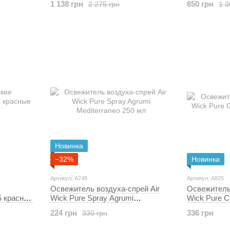
1 138 грн
650 грн
2 275 грн
1 3
Новинка
−32%
Новинка
Артикул: A748
Артикул: A825
Освежитель воздуха-спрей Air
Освежитель 
5 красные
Wick Pure Spray Agrumi
Wick Pure C
Mediterraneo 250 мл
224 грн
336 грн
330 грн