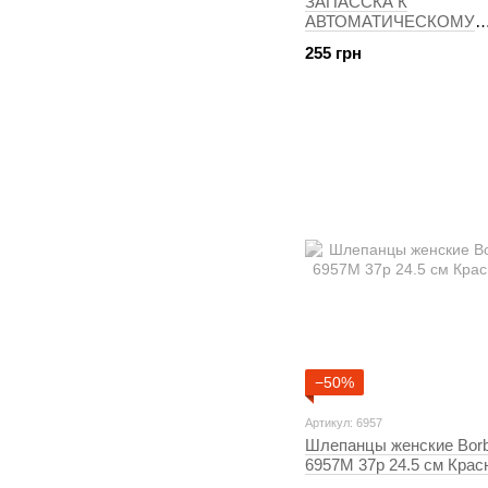
ЗАПАССКА К
АВТОМАТИЧЕСКОМУ
ОСВЕЖИТЕЛЯ ВОЗДУХ
255 грн
WICK FRESH MATIC З
250 МЛ БЕЛАЯ ФРЕЗИ
ЖАСМИН
−50%
Артикул: 6957
Шлепанцы женские Bor
6957M 37р 24.5 см Крас