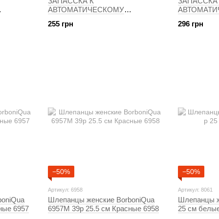
ЗАПАССКА К
ЗАПАССКА
АВТОМАТИЧЕСКОМУ
АВТОМАТИ
А AIR
ОСВЕЖИТЕЛЯ ВОЗДУХА AIR
ОСВЕЖИТЕ
255 грн
296 грн
АПРАВКА
WICK FRESH MATIC Soft Cotton
WICK RICA
Я И
Spray Refill 250 мл
−50%
−50%
Артикул: 6958
Артикул: 8061
boniQua
Шлепанцы женские BorboniQua
Шлепанцы же
ные 6957
6957M 39р 25.5 см Красные 6958
25 см белы