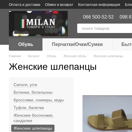
Перейти к основному контенту
Оплата и доставка
Обмен и возврат
Контактная информация
Бло
066 500-52-52
098 8
Обувь
Перчатки/Очки/Сумки
Быт
Главная
Каталог
Обувь
Женская обувь
Женские шлепанцы
Женские шлепанцы
Сапоги, угги
Ботинки, ботильоны
Кроссовки, сникеры, кеды
Туфли, балетки
Женские босоножки,
сандалии
Женские шлепанцы