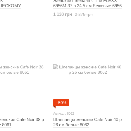
 К
Женские шлепанцы The FLEXX
ЧЕСКОМУ
6956М 37 р 24.5 см Бежевые 6956
ЛЮ ВОЗДУХА AIR
1 138 грн
2 275 грн
RICA AGRUMI 250 МЛ
−50%
Артикул: 8062
нские Cafe Noir 38 р
Шлепанцы женские Cafe Noir 40 р
е 8061
26 см белые 8062