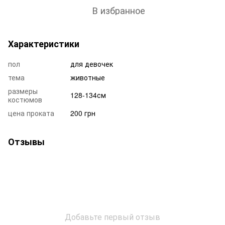
В избранное
Характеристики
пол
для девочек
тема
животные
размеры
128-134см
костюмов
цена проката
200 грн
Отзывы
Добавьте первый отзыв