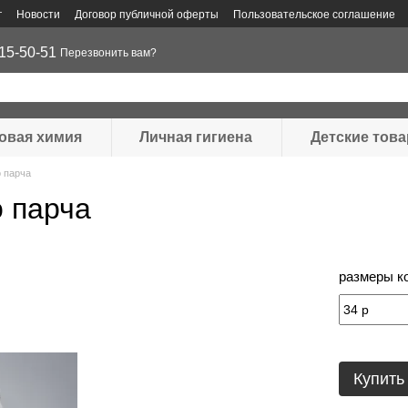
г
Новости
Договор публичной оферты
Пользовательское соглашение
15-50-51
Перезвонить вам?
овая химия
Личная гигиена
Детские тов
 парча
 парча
размеры к
Купить