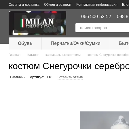
Перейти к основному контенту
Оплата и доставка
Обмен и возврат
Контактная информация
Бло
066 500-52-52
098 8
Обувь
Перчатки/Очки/Сумки
Быт
Главная
Каталог
карнавальные костюмы
костюм Снегурочки серебро
костюм Снегурочки серебро
В наличии
Артикул: 1118
Оставить отзыв