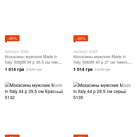
−60%
−60%
Артикул: 5082
Артикул: 5083
Мокасины мужские Made in
Мокасины мужские Made in
Italy 5082M 39 р 26.5 см темно-
Italy 5082M 40 р 27 см темно-
синий 5082
синий 5083
1 014 грн
1 014 грн
2 535 грн
2 535 грн