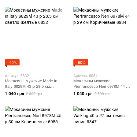
−60%
−60%
Артикул: 6832
Артикул: 6984
Мокасины мужские Made in
Мокасины мужские
Italy 6829M 43 р 28.5 см
Pierfrancesco Neri 6978M 44 р
светло-желтые 6832
29 см Коричневые 6984
1 040 грн
1 040 грн
2 600 грн
2 600 грн