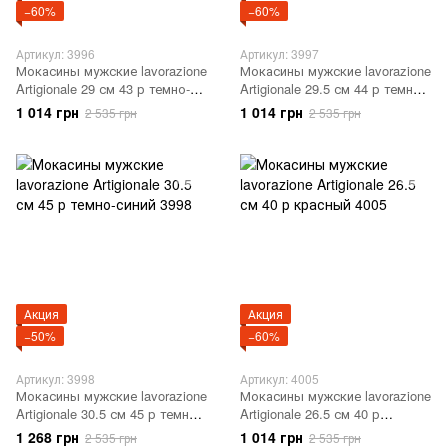
−60%
−60%
Артикул: 3996
Артикул: 3997
Мокасины мужские lavorazione
Мокасины мужские lavorazione
Artigionale 29 см 43 р темно-
Artigionale 29.5 см 44 р темно-
синий 3996
синий 3997
1 014 грн
1 014 грн
2 535 грн
2 535 грн
Акция
Акция
−50%
−60%
Артикул: 3998
Артикул: 4005
Мокасины мужские lavorazione
Мокасины мужские lavorazione
Artigionale 30.5 см 45 р темно-
Artigionale 26.5 см 40 р
синий 3998
красный 4005
1 268 грн
1 014 грн
2 535 грн
2 535 грн