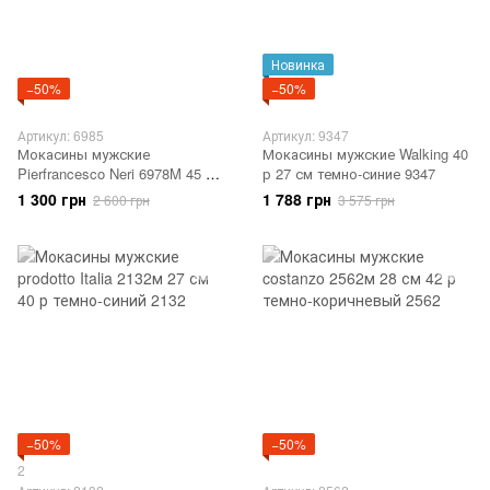
Новинка
−50%
−50%
Артикул: 6985
Артикул: 9347
Мокасины мужские
Мокасины мужские Walking 40
Pierfrancesco Neri 6978M 45 р
р 27 см темно-синие 9347
30 см Коричневые 6985
1 300 грн
1 788 грн
2 600 грн
3 575 грн
−50%
−50%
2