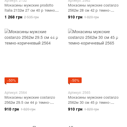
Артикул: 2132
Артикул: 2562
Мокасины мужские prodotto
Мокасины мужские costanzo
Italia 2132м 27 см 40 р темно-
2562м 28 см 42 р темно-
синий 2132
коричневый 2562
1 268 грн
910 грн
2 535 грн
1 820 грн
−50%
−50%
Артикул: 2564
Артикул: 2565
Мокасины мужские costanzo
Мокасины мужские costanzo
2562м 29.5 см 44 р темно-
2562м 30 см 45 р темно-
коричневый 2564
коричневый 2565
910 грн
910 грн
1 820 грн
1 820 грн