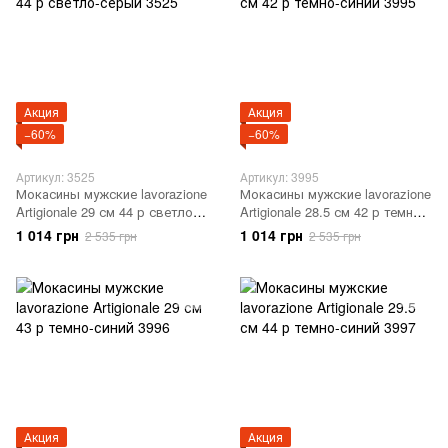
Акция
Акция
−60%
−60%
Артикул: 3525
Артикул: 3995
Мокасины мужские lavorazione
Мокасины мужские lavorazione
Artigionale 29 см 44 р светло-
Artigionale 28.5 см 42 р темно-
серый 3525
синий 3995
1 014 грн
1 014 грн
2 535 грн
2 535 грн
Акция
Акция