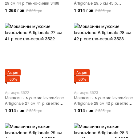
29 см 44 р темно-синий 3488
Artigionale 29.5 см 45 р
красный 3495
1 268 грн
1 014 грн
2 535 грн
2 535 грн
Акция
Акция
−60%
−60%
Артикул: 3522
Артикул: 3523
Мокасины мужские lavorazione
Мокасины мужские lavorazione
Artigionale 27 см 41 р светло-
Artigionale 28 см 42 р светло-
серый 3522
серый 3523
1 014 грн
1 014 грн
2 535 грн
2 535 грн