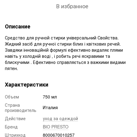
В избранное
Описание
Средство
для
ручной стирки
універсальний
Свойства.
Жидкий засіб
для
ручної стирки
білих
і
квіткових
речей.
Завдяки
інноваційній
формулі
ефективно
видаляє
плями
навіть
у
холодній
воді
,
і
робить речі
яскравими
та
блискучими
.
Ефективно
справляється
з
важкими
видами
пятен.
Характеристики
Объем
750 мл
Страна
Италия
производитель
Действие
уход за одеждой
Бренд
BIO PRESTO
Штрихкод
8000670010257