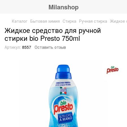
Milanshop
Каталог
Бытовая химия
Стирка
Ручная стирка
Жидкое с
Жидкое средство для ручной
стирки bio Presto 750ml
Артикул:
8557
Оставить отзыв