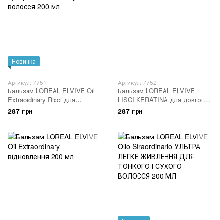
Новинка
Артикул: 7751
Артикул: 7752
Бальзам LOREAL ELVIVE Oil
Бальзам LOREAL ELVIVE
Extraordinary Ricci для
LISCI KERATINA для довгого
кучерявого та неслухняного
волосся 200 мл
287 грн
287 грн
волосся 200 мл