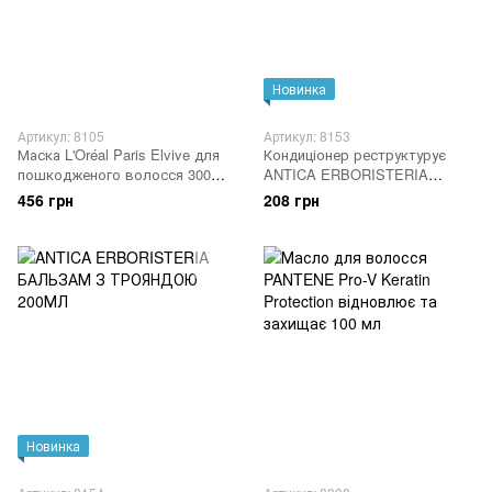
Новинка
Артикул: 8105
Артикул: 8153
Маска L'Oréal Paris Elvive для
Кондиціонер реструктурує
пошкодженого волосся 300
ANTICA ERBORISTERIA
мл
травничий бальзам з кропиви
456 грн
208 грн
ANCIENT 200 мл
Новинка