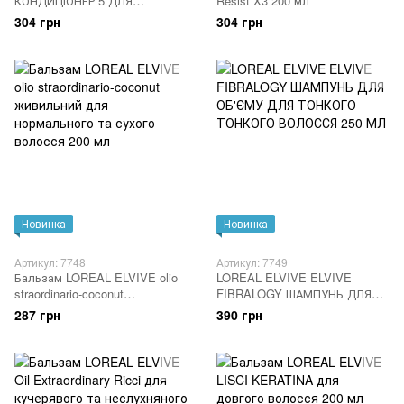
КОНДИЦІОНЕР 5 ДЛЯ
Resist X3 200 мл
ВІДНОВЛЕННЯ
304 грн
304 грн
ПОШКОДЖЕНОГО ВОЛОССЯ
200 МЛ
Новинка
Новинка
Артикул: 7748
Артикул: 7749
Бальзам LOREAL ELVIVE olio
LOREAL ELVIVE ELVIVE
straordinario-coconut
FIBRALOGY ШАМПУНЬ ДЛЯ
живильний для нормального
ОБ'ЄМУ ДЛЯ ТОНКОГО
287 грн
390 грн
та сухого волосся 200 мл
ТОНКОГО ВОЛОССЯ 250 МЛ