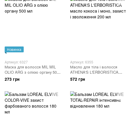
Новинка
Артикул: 6327
Артикул: 6355
Маска для волосся MIL MIL
Масло для тіла і волосся
OLIO ARG з олією органу 500
ATHENA'S L'ERBORISTICA
мл
масло кокоса і моно, захист і
273 грн
572 грн
зволоження 200 мл