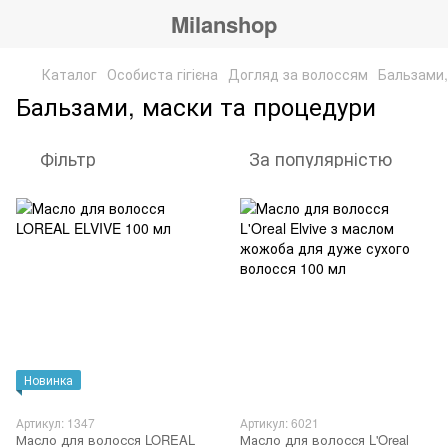
Milanshop
Каталог
Особиста гігієна
Догляд за волоссям
Бальзами,
Бальзами, маски та процедури
Фільтр
За популярністю
Новинка
Артикул: 1347
Артикул: 6021
Масло для волосся LOREAL
Масло для волосся L'Oreal