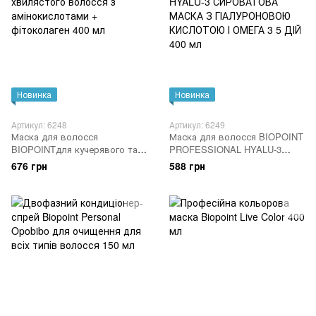
Новинка
Новинка
Артикул: 6248
Артикул: 6249
Маска для волосся
Маска для волосся BIOPOINT
BIOPOINTдля кучерявого та
PROFESSIONAL HYALU-3
хвилястого волосся з
СИРОВАТОВА МАСКА З
676 грн
588 грн
амінокислотами +
ГІАЛУРОНОВОЮ КИСЛОТОЮ І
фітоколаген 400 мл
ОМЕГА 3 5 ДІЙ 400 мл