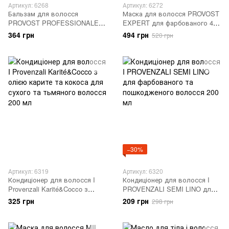
Артикул: 6268
Артикул: 6272
Бальзам для волосся
Маска для волосся PROVOST
PROVOST PROFESSIONALE
EXPERT для фарбованого 400
живлення 450 мл
мл
364 грн
494 грн
520 грн
−30%
Артикул: 6319
Артикул: 6320
Кондиціонер для волосся I
Кондиціонер для волосся I
Provenzali Karité&Cocco з
PROVENZALI SEMI LINO для
олією карите та кокоса для
фарбованого та
325 грн
209 грн
298 грн
сухого та тьмяного волосся
пошкодженого волосся 200
200 мл
мл