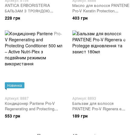
Артикул: 8154
Артикул: 8888
ANTICA ERBORISTERIA
Масло для волосся PANTENE
БАЛЬЗАМ З ТРОЯНДОЮ
Pro-V Keratin Protection
200МЛ
відновлює та захищає 100 мл
228 грн
403 грн
Новинка
Артикул: 8887
Артикул: 8893
Кондиціонер Pantene Pro-V
Бальзам для волосся
Regenerating and Protecting
PANTENE Pro-V Rigenera e
Conditioner 500 мл – Active
Protegge відновлення та
553 грн
189 грн
Nutri-Plex з подвійним
захист 180мл
режимом використання