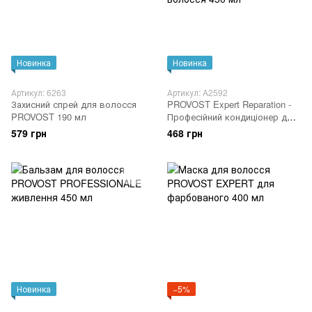
Новинка
Новинка
Артикул: 6263
Артикул: A2592
Захисний спрей для волосся
PROVOST Expert Reparation -
PROVOST 190 мл
Професійний кондиціонер для
пошкодженого або ламкого
579 грн
468 грн
волосся 450 мл
Новинка
−5%