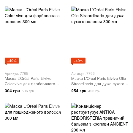
−40%
−40%
Артикул: 7765
Артикул: 7766
Маска L'Oréal Paris Elvive
Маска L'Oréal Paris Elvive Olio
Color-vive для фарбованого
Straordinario для дуже сухого
волосся 300 мл
волосся 300 мл
304 грн
254 грн
506 грн
423 грн