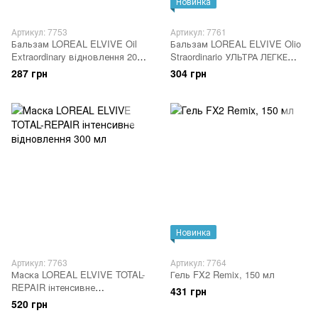
Новинка
Артикул: 7753
Артикул: 7761
Бальзам LOREAL ELVIVE Oil
Бальзам LOREAL ELVIVE Olio
Extraordinary відновлення 200
Straordinario УЛЬТРА ЛЕГКЕ
мл
ЖИВЛЕННЯ ДЛЯ ТОНКОГО І
287 грн
304 грн
СУХОГО ВОЛОССЯ 200 МЛ
Новинка
Артикул: 7763
Артикул: 7764
Маска LOREAL ELVIVE TOTAL-
Гель FX2 Remix, 150 мл
REPAIR інтенсивне
431 грн
відновлення 300 мл
520 грн