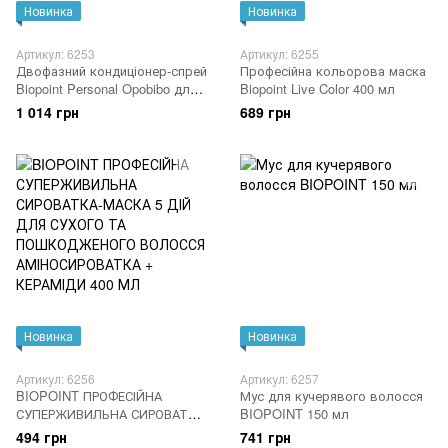
Новинка
Новинка
Артикул: 6253
Артикул: 6255
Двофазний кондиціонер-спрей
Професійна кольорова маска
Biopoint Personal Opobibo для
Biopoint Live Color 400 мл
очищення для всіх типів
1 014 грн
689 грн
волосся 150 мл
Новинка
Новинка
Артикул: 6256
Артикул: 6257
BIOPOINT ПРОФЕСІЙНА
Мус для кучерявого волосся
СУПЕРЖИВИЛЬНА СИРОВАТКА-
BIOPOINT 150 мл
МАСКА 5 ДІЙ ДЛЯ СУХОГО ТА
494 грн
741 грн