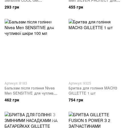
Sensitive COOL Gel
Men SILVER PROTECT для
охолоджуючий для чутливої
чутливої шкіри 100 мл
293 грн
455 грн
шкіри 200 мл
Артикул: 8183
Артикул: 9325
Бальзам після гоління Nivea
Бритва для гоління MACH3
Men SENSITIVE для чутливої
GILLETTE 1 шт
шкіри 100 мл
462 грн
754 грн