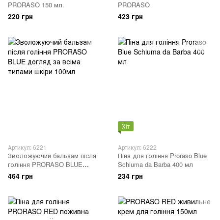
PRORASO 150 мл.
PRORASO
220 грн
423 грн
Хіт
Артикул: 6221
Артикул: 6222
Зволожуючий бальзам після
Піна для гоління Proraso Blue
гоління PRORASO BLUE
Schiuma da Barba 400 мл
догляд за всіма типами шкіри
464 грн
234 грн
100мл