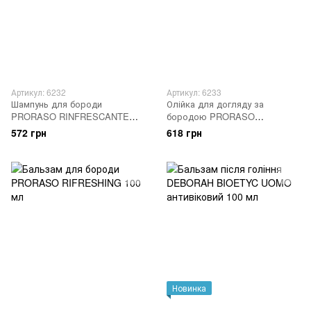
Артикул: 6232
Артикул: 6233
Шампунь для бороди
Олійка для догляду за
PRORASO RINFRESCANTE
бородою PRORASO
освіжаючий 200 мл
REFRESHING 30 мл
572 грн
618 грн
Новинка