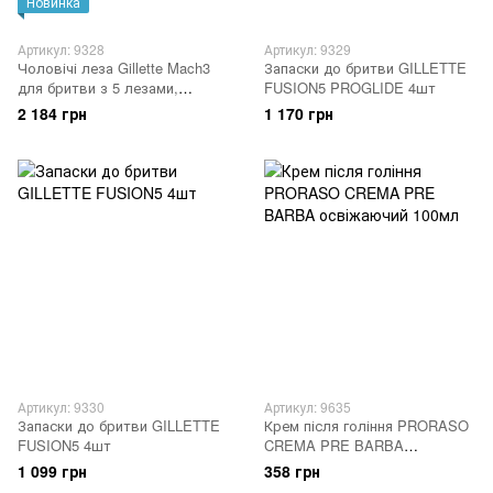
Новинка
Артикул: 9328
Артикул: 9329
Чоловічі леза Gillette Mach3
Запаски до бритви GILLETTE
для бритви з 5 лезами,
FUSION5 PROGLIDE 4шт
упаковка з 12 лез для бороди
2 184 грн
1 170 грн
Артикул: 9330
Артикул: 9635
Запаски до бритви GILLETTE
Крем після гоління PRORASO
FUSION5 4шт
CREMA PRE BARBA
освіжаючий 100мл
1 099 грн
358 грн