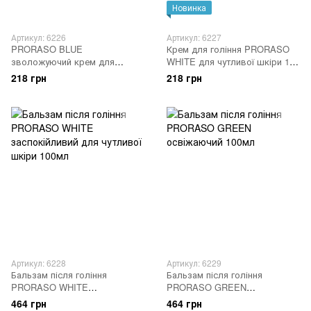
Новинка
Артикул: 6226
Артикул: 6227
PRORASO BLUE
Крем для гоління PRORASO
зволожуючий крем для
WHITE для чутливої шкіри 150
гоління 150мл
мл
218 грн
218 грн
Артикул: 6228
Артикул: 6229
Бальзам після гоління
Бальзам після гоління
PRORASO WHITE
PRORASO GREEN
заспокійливий для чутливої
освіжаючий 100мл
464 грн
464 грн