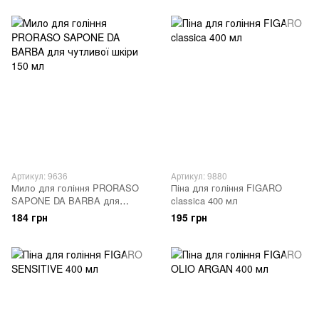
Артикул: 9636
Артикул: 9880
Мило для гоління PRORASO
Піна для гоління FIGARO
SAPONE DA BARBA для
classica 400 мл
чутливої шкіри 150 мл
184 грн
195 грн