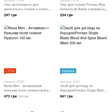
Артикул: A166
Артикул: A167
Піна зволожуюча для
Піна для гоління Proraso Blue
делікатного гоління з олією
Schiuma da Barba освіжаюча
ши та какао Proraso Shaving
400 мл
247 грн
234 грн
Foam Yellow Line 400 мл
−11%
Новинка
Артикул: A880
Артикул: A453
Nivea Men - Антивіковий
Засіб для догляду за
бальзам після гоління Hyaluron
бородоюProraso Single Blade
100 мл.
Wood And Spice Beard Wash
473 грн
541 грн
530 грн
200 мл