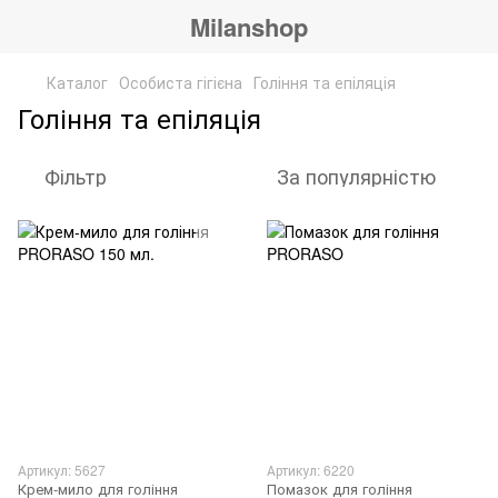
Milanshop
Каталог
Особиста гігієна
Гоління та епіляція
Гоління та епіляція
Фільтр
За популярністю
Артикул: 5627
Артикул: 6220
Крем-мило для гоління
Помазок для гоління