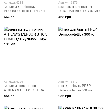
Артикул: 6234
Артикул: 6279
Бальзам для бороди
Бальзам після гоління
PRORASO RIFRESHING 100
DEBORAH BIOETYC UOMO
мл
антивіковий 100 мл
663 грн
468 грн
Артикул: 6286
Артикул: 6813
Бальзам після гоління
Піна для брить PREP
ATHENA'S L'ERBORISTICA
Dermoprotettiva 300 мл
UOMO для чутливої шкіри 100
455 грн
236 грн
мл