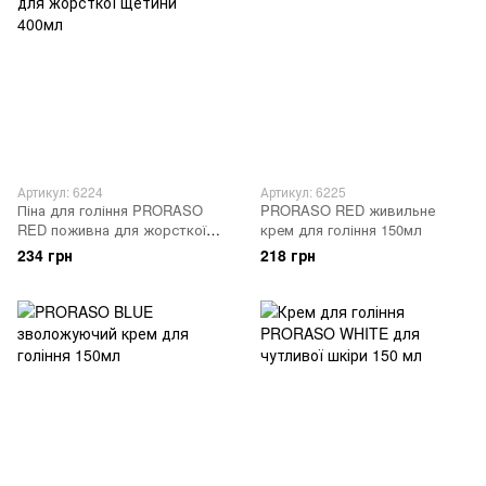
Артикул: 6224
Артикул: 6225
Піна для гоління PRORASO
PRORASO RED живильне
RED поживна для жорсткої
крем для гоління 150мл
щетини 400мл
234 грн
218 грн