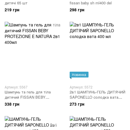
дитячі 65 шт
fissan baby sh ml400 del
219 грн
298 грн
Новинка
Артикул: 5567
Артикул: 5572
Шампунь та гель для тіла
2в1 ШАМПУНЬ-ГЕЛЬ ДИТЯЧИЙ
дитячий FISSAN BEBY
SAPONELLO солодка вата
PROTEZIONE E NATURA 2в1
400 мл
338 грн
273 грн
400мл