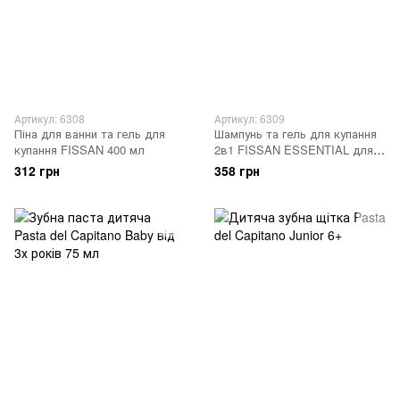
Артикул: 6308
Артикул: 6309
Піна для ванни та гель для
Шампунь та гель для купання
купання FISSAN 400 мл
2в1 FISSAN ESSENTIAL для
чутливої шкіри 400 мл
312 грн
358 грн