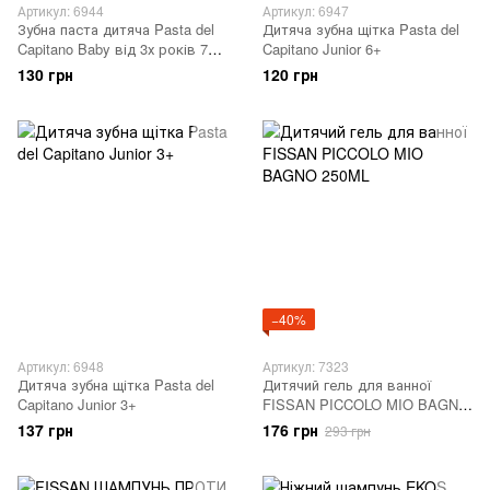
Артикул: 6944
Артикул: 6947
Зубна паста дитяча Pasta del
Дитяча зубна щітка Pasta del
Capitano Baby від 3х років 75
Capitano Junior 6+
мл
130 грн
120 грн
−40%
Артикул: 6948
Артикул: 7323
Дитяча зубна щітка Pasta del
Дитячий гель для ванної
Capitano Junior 3+
FISSAN PICCOLO MIO BAGNO
250ML
137 грн
176 грн
293 грн