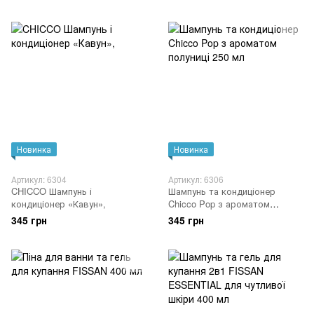
Новинка
Новинка
Артикул: 6304
Артикул: 6306
CHICCO Шампунь і
Шампунь та кондиціонер
кондиціонер «Кавун»,
Chicco Pop з ароматом
полуниці 250 мл
345 грн
345 грн