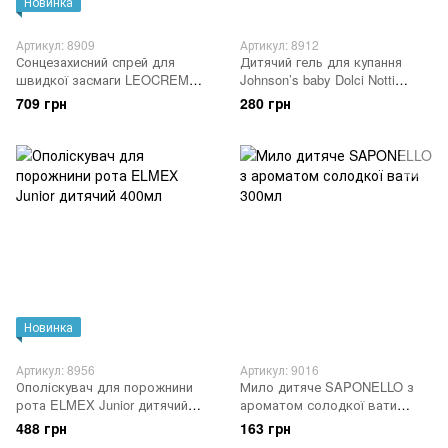
Новинка
Артикул: 8909
Артикул: 8912
Сонцезахисний спрей для
Дитячий гель для купання
швидкої засмаги LEOCREMA
Johnson’s baby Dolci Notti
SPF20 250 мл
заспокійливий 500мл
709 грн
280 грн
Новинка
Артикул: 8956
Артикул: 9016
Ополіскувач для порожнини
Мило дитяче SAPONELLO з
рота ELMEX Junior дитячий
ароматом солодкої вати
400мл
300мл
488 грн
163 грн