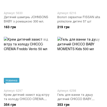
Артикул: 5630
Артикул: 6216
Дитячий шампунь JOHNSONS
Вологі серветки FISSAN alta
BABY з ромашкою 300 мл.
protezione дитячі 57 шт
163 грн
219 грн
Новинка
Артикул: 6297
Артикул: 6298
Крем дитячий захист від вітру
Гель для ванни та душу
та холоду CHICCO CREMA
дитячий CHICCO BABY
Freddo Vento 50 мл
MOMENTS Kids 500 мл
354 грн
353 грн