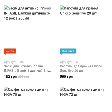
−20%
Новинка
Артикул: 9035
Артикул: 9061
Засіб для інтимної гігіени
Капсули для прання Chicco
INFASIL Bambini дитячий 3-12
Sensitive 20 шт
років 200мл
182 грн
560 грн
228 грн