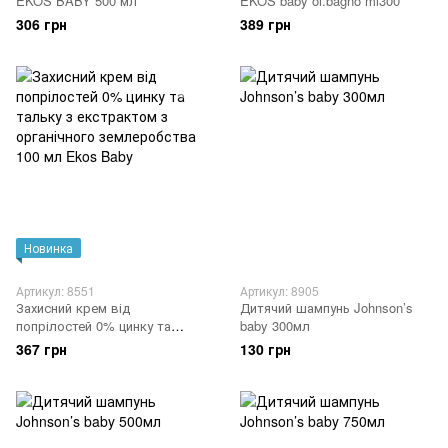
EKOS BABY 500 мл
EKOS baby ol.bagno ml300
306 грн
389 грн
Новинка
Артикул: 8551
Артикул: 8905
Захисний крем від
Дитячий шампунь Johnson’s
попрілостей 0% цинку та
baby 300мл
тальку з екстрактом з
367 грн
130 грн
органічного землеробства 100
мл Ekos Baby