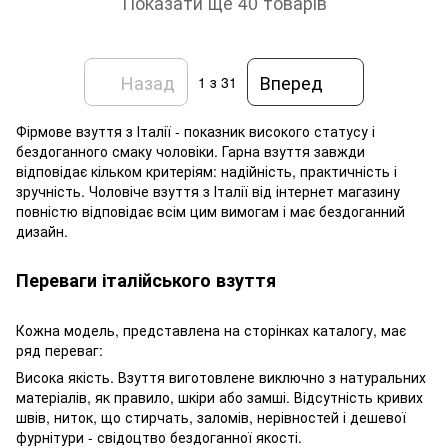
Показати ще 40 товарів
Назад
Вперед
1
з 31
Фірмове взуття з Італії - показник високого статусу і
бездоганного смаку чоловіки. Гарна взуття завжди
відповідає кільком критеріям: надійність, практичність і
зручність. Чоловіче взуття з Італії від інтернет магазину
повністю відповідає всім цим вимогам і має бездоганний
дизайн.
Переваги італійського взуття
Кожна модель, представлена ​​на сторінках каталогу, має
ряд переваг:
Висока якість. Взуття виготовлене виключно з натуральних
матеріалів, як правило, шкіри або замші. Відсутність кривих
швів, ниток, що стирчать, заломів, нерівностей і дешевої
фурнітури - свідоцтво бездоганної якості.