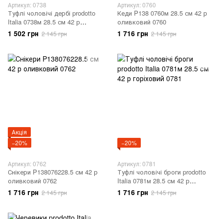
Артикул: 0738
Артикул: 0760
Туфлі чоловічі дербі prodotto
Кеди P138 0760м 28.5 см 42 р
Italia 0738м 28.5 см 42 р
оливковий 0760
темно-коричневий 0738
1 502 грн
1 716 грн
2 145 грн
2 145 грн
Акція
−20%
−20%
Артикул: 0762
Артикул: 0781
Снікери P138076228.5 см 42 р
Туфлі чоловічі броги prodotto
оливковий 0762
Italia 0781м 28.5 см 42 р
горіховий 0781
1 716 грн
1 716 грн
2 145 грн
2 145 грн