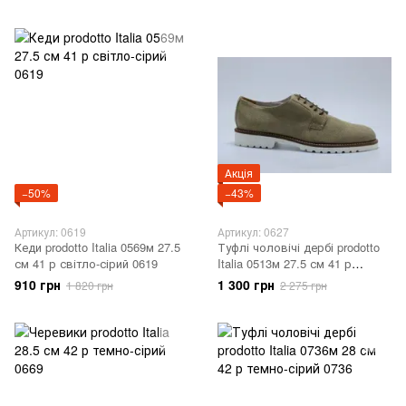
Акція
−50%
−43%
Артикул: 0619
Артикул: 0627
Кеди prodotto Italia 0569м 27.5
Туфлі чоловічі дербі prodotto
см 41 р світло-сірий 0619
Italia 0513м 27.5 см 41 р
світло-сірий 0627
910 грн
1 300 грн
1 820 грн
2 275 грн