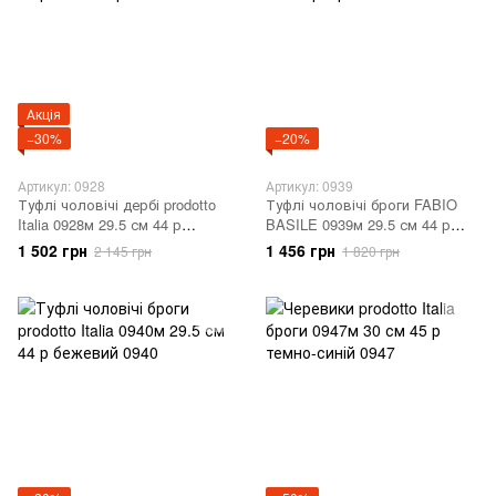
Акція
−30%
−20%
Артикул: 0928
Артикул: 0939
Туфлі чоловічі дербі prodotto
Туфлі чоловічі броги FABIO
Italia 0928м 29.5 см 44 р
BASILE 0939м 29.5 см 44 р
темно-сірий 0928
сірий 0939
1 502 грн
1 456 грн
2 145 грн
1 820 грн