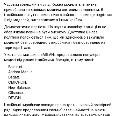
Чудовий зовнішній вигляд. Кожна модель елегантна,
приваблива і відповідає модним світовим тенденціям. В
італійського взуття немає нічого зайвого, і саме це відрізняє
її від моделей, виготовлених в інших країнах.
Демократична вартість. На взуття чоловічу Італія ціна не
обов'язково повинна бути високою. Доступна цінова
політика пояснюється тим, що ми здійснюємо закупівлю
моделей безпосередньо у виробників і безпосередньо на
території Італії.
У каталозі магазина «MILAN» представлено популярні
моделі від різних італійських брендів, в тому числі:
Baldinini.
Andrea Manueli.
Bagatt.
OMICRON.
New Balance.
Otisopse.
DEVON.
Італійські виробники завжди пропонують широкий розмірний
ряд, адже представники сильної статі найчастіше мають
великий розмір ноги. У нашому каталозі ви знайдете моделі,