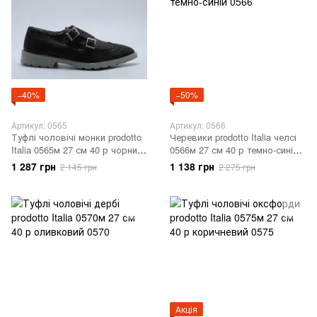
−40%
−50%
Артикул: 0565
Артикул: 0566
Туфлі чоловічі монки prodotto
Черевики prodotto Italia челсі
Italia 0565м 27 см 40 р чорний
0566м 27 см 40 р темно-синій
0565
0566
1 287 грн
1 138 грн
2 145 грн
2 275 грн
Акція