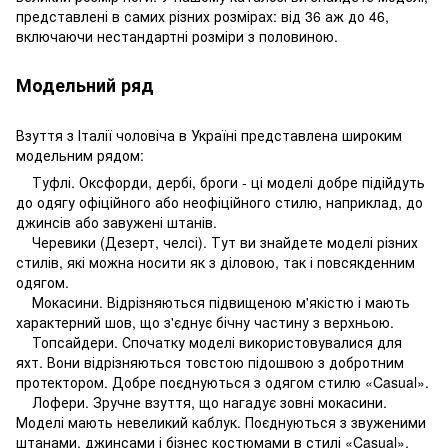
представлені в самих різних розмірах: від 36 аж до 46,
включаючи нестандартні розміри з половиною.
Модельний ряд
Взуття з Італії чоловіча в Україні представлена ​​широким
модельним рядом:
Туфлі. Оксфорди, дербі, броги - ці моделі добре підійдуть
до одягу офіційного або неофіційного стилю, наприклад, до
джинсів або завужені штанів.
Черевики (Дезерт, челсі). Тут ви знайдете моделі різних
стилів, які можна носити як з діловою, так і повсякденним
одягом.
Мокасини. Відрізняються підвищеною м'якістю і мають
характерний шов, що з'єднує бічну частину з верхньою.
Топсайдери. Спочатку моделі використовувалися для
яхт. Вони відрізняються товстою підошвою з добротним
протектором. Добре поєднуються з одягом стилю «Casual».
Лофери. Зручне взуття, що нагадує зовні мокасини.
Моделі мають невеликий каблук. Поєднуються з звуженими
штанами, джинсами і бізнес костюмами в стилі «Casual».