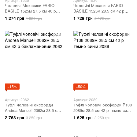
Артикул: 1525
Артикул: 1526
Чоловічі Мокасини FABIO
Чоловічі Мокасини FABIO
BASILE 1525м 27.5 см 40 р
BASILE 1525м 28.5 см 42 р
сірий 1 525
коричневий 1526
1 274 грн
1 729 грн
1 820 грн
2 470 грн
−15%
−50%
Артикул: 2062
Артикул: 2089
Туфлі чоловічі оксфорди
Туфлі чоловічі оксфорди P138
Andrea Manueli 2062м 28.5 см
2089м 28.5 см 42 р темно-синій
42 р баклажановий 2062
2089
2 763 грн
1 625 грн
3 250 грн
3 250 грн