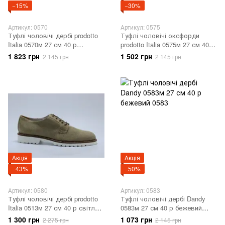
−15%
−30%
Артикул: 0570
Артикул: 0575
Туфлі чоловічі дербі prodotto
Туфлі чоловічі оксфорди
Italia 0570м 27 см 40 р
prodotto Italia 0575м 27 см 40 р
оливковий 0570
коричневий 0575
1 823 грн
1 502 грн
2 145 грн
2 145 грн
Акція
Акція
−43%
−50%
Артикул: 0580
Артикул: 0583
Туфлі чоловічі дербі prodotto
Туфлі чоловічі дербі Dandy
Italia 0513м 27 см 40 р світло-
0583м 27 см 40 р бежевий
коричневий 0580
0583
1 300 грн
1 073 грн
2 275 грн
2 145 грн