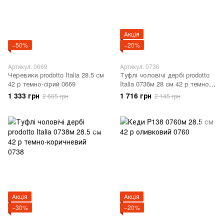
Акція
−50%
−20%
Артикул: 0669
Артикул: 0736
Черевики prodotto Italia 28.5 см
Туфлі чоловічі дербі prodotto
42 р темно-сірий 0669
Italia 0736м 28 см 42 р темно-
сірий 0736
1 333 грн
1 716 грн
2 665 грн
2 145 грн
Акція
Акція
−30%
−20%