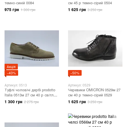
темно-синій 0084
см 45 р темно-сірий 0504
975 грн
1 625 грн
1 300 грн
3 250 грн
Акція
−43%
−50%
Артикул: 0513
Артикул: 0529
Туфлі чоловічі дербі prodotto
Черевики OMICRON 0529м 27
Italia 0513м 27 см 40 р світло-
см 40 р темно-сірий 0529
сірий 0513
1 300 грн
1 625 грн
2 275 грн
3 250 грн