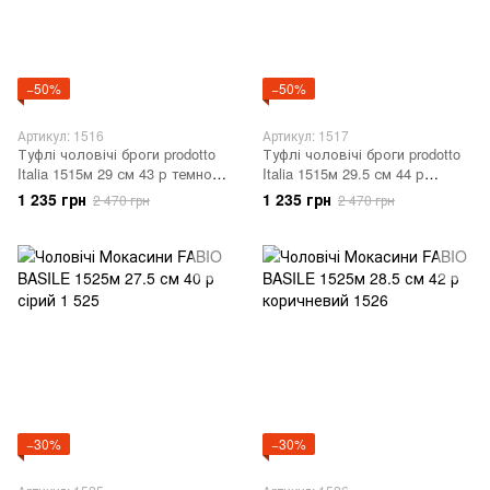
−50%
−50%
Артикул: 1516
Артикул: 1517
Туфлі чоловічі броги prodotto
Туфлі чоловічі броги prodotto
Italia 1515м 29 см 43 р темно-
Italia 1515м 29.5 см 44 р
сірий 1516
темно-сірий 1517
1 235 грн
1 235 грн
2 470 грн
2 470 грн
−30%
−30%