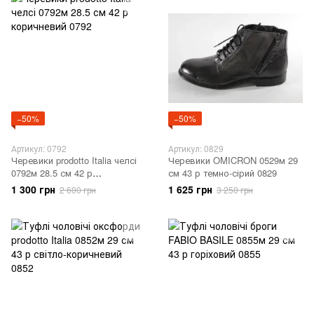
−50%
−50%
Артикул: 0792
Артикул: 0829
Черевики prodotto Italia челсі
Черевики OMICRON 0529м 29
0792м 28.5 см 42 р
см 43 р темно-сірий 0829
коричневий 0792
1 300 грн
1 625 грн
2 600 грн
3 250 грн