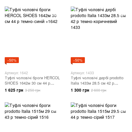
−50%
−50%
Артикул: 1642
Артикул: 1433
Туфлі чоловічі броги HERCOL
Туфлі чоловічі дербі prodotto
SHOES 1642м 30 см 44 р
Italia 1433м 28.5 см 42 р
темно-синій +1642
темно-коричневий 1433
1 625 грн
1 300 грн
3 250 грн
2 600 грн