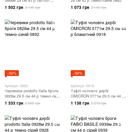
0868м 29 см 43 р світло-
29 см 43 р темно-синій 0882
блакитний 0868
1 502 грн
1 073 грн
2 145 грн
2 145 грн
−50%
−50%
Артикул: 0892
Артикул: 0918
Черевики prodotto Italia броги
Туфлі чоловічі дербі
0826м 29.5 см 44 р темно-синій
OMICRON 0771м 29.5 см 44 р
0892
блакитний 0918
1 333 грн
1 138 грн
2 665 грн
2 275 грн