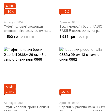
Акція
−30%
−15%
Артикул: 0852
Артикул: 0855
Туфлі чоловічі оксфорди
Туфлі чоловічі броги FABIO
prodotto Italia 0852м 29 см 43 р
BASILE 0855м 29 см 43 р
світло-коричневий 0852
горіховий 0855
1 502 грн
1 934 грн
2 145 грн
2 275 грн
Акція
−30%
−50%
Артикул: 0868
Артикул: 0882
Туфлі чоловічі броги Gabrielli
Черевики prodotto Italia 0882м