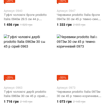
−20%
−50%
Артикул: 0940
Артикул: 0947
Туфлі чоловічі броги prodotto
Черевики prodotto Italia броги
Italia 0940м 29.5 см 44 р
0947м 30 см 45 р темно-синій
бежевий 0940
0947
1 456 грн
1 333 грн
1 820 грн
2 665 грн
−20%
−50%
Артикул: 0963
Артикул: 0973
Туфлі чоловічі дербі prodotto
Черевики prodotto Italia 0973м
Italia 0963м 30 см 45 р сірий
30 см 45 р темно-коричневий
0963
0973
1 716 грн
1 073 грн
2 145 грн
2 145 грн