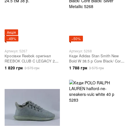
Акція
−49%
−50%
Артикул: 5267
Артикул: 5268
Кросівки Reebok оригінал
Кеди Adidas Stan Smith New
REEBOK CLUB C LEGACY 24.5
Bold W 38.5 р Core Black/ Core
см 38 р.
Black/ Silver Metallic 5268
1 820 грн
1 788 грн
3 575 грн
3 575 грн