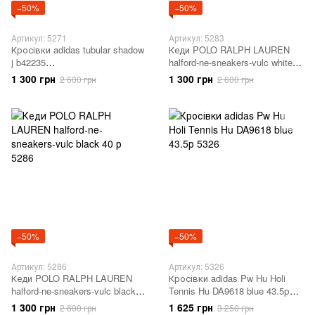
−50%
−50%
Артикул: 5271
Артикул: 5283
Кросівки adidas tubular shadow
Кеди POLO RALPH LAUREN
j b42235
halford-ne-sneakers-vulc white
ASHSIL/CWHITE/CWHITE 37.5
40 р 5283
1 300 грн
1 300 грн
2 600 грн
2 600 грн
р 5271
−50%
−50%
Артикул: 5286
Артикул: 5326
Кеди POLO RALPH LAUREN
Кросівки adidas Pw Hu Holi
halford-ne-sneakers-vulc black
Tennis Hu DA9618 blue 43.5р
40 р 5286
5326
1 300 грн
1 625 грн
2 600 грн
3 250 грн