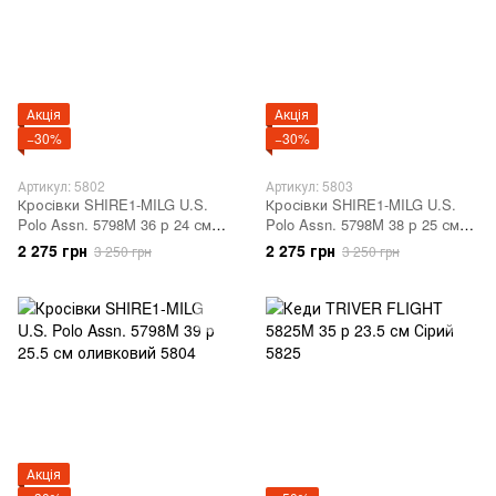
Акція
Акція
−30%
−30%
Артикул: 5802
Артикул: 5803
Кросівки SHIRE1-MILG U.S.
Кросівки SHIRE1-MILG U.S.
Polo Assn. 5798M 36 р 24 см
Polo Assn. 5798M 38 р 25 см
оливковий 5802
оливковий 5803
2 275 грн
2 275 грн
3 250 грн
3 250 грн
Акція