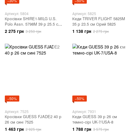
−30%
−50%
Артикул: 5804
Артикул: 5825
Кросівки SHIRE1-MILG U.S.
Кеди TRIVER FLIGHT 5825M
Polo Assn. 5798M 39 р 25.5 см
35 р 23.5 см Сірий 5825
оливковий 5804
2 275 грн
1 138 грн
3 250 грн
2 275 грн
−50%
−50%
Артикул: 7525
Артикул: 7931
Кросівки GUESS FJADE2 40 р
Кеди GUESS 39 р 26 см
26 см сині 7525
темно-сірі UK-7/USA-8
1 463 грн
1 788 грн
2 925 грн
3 575 грн