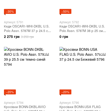
−30%
−50%
Артикул: 5791
Артикул: 5792
Кеди OSCAR1-WHI-DKBL U.S.
Кеди OSCAR1-WHI-DKBL U.S.
Polo Assn. 5787M 37 р 24.5 см
Polo Assn. 5787M 38 р 25 см
Білий 5791
Білий 5792
2 275 грн
0 грн
3 250 грн
−20%
−20%
Артикул: 5794
Артикул: 5796
Кросівки BONN-DKBL-AVIO
Кросівки BONN-USA FLAG