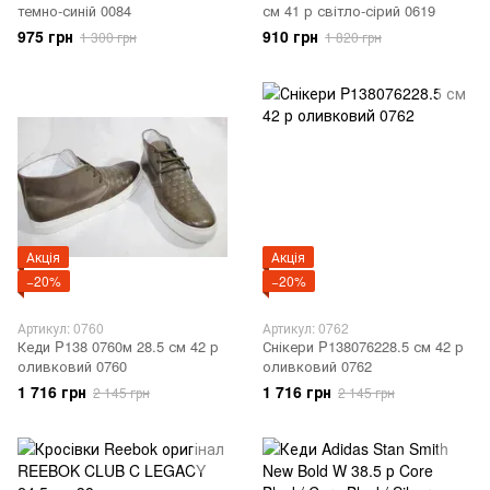
темно-синій 0084
см 41 р світло-сірий 0619
975 грн
910 грн
1 300 грн
1 820 грн
Акція
Акція
−20%
−20%
Артикул: 0760
Артикул: 0762
Кеди P138 0760м 28.5 см 42 р
Снікери P138076228.5 см 42 р
оливковий 0760
оливковий 0762
1 716 грн
1 716 грн
2 145 грн
2 145 грн