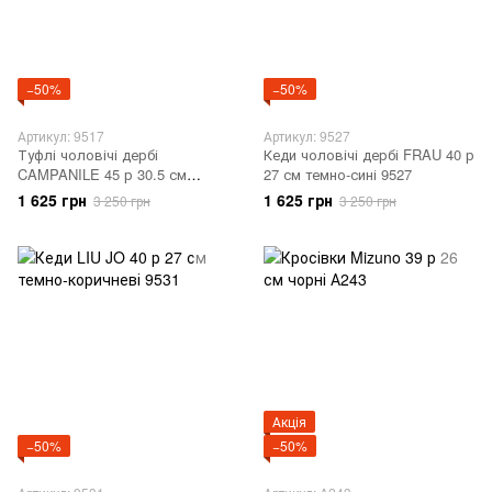
−50%
−50%
Артикул: 9517
Артикул: 9527
Туфлі чоловічі дербі
Кеди чоловічі дербі FRAU 40 р
CAMPANILE 45 р 30.5 см
27 см темно-сині 9527
світло-сірі 9517
1 625 грн
1 625 грн
3 250 грн
3 250 грн
Акція
−50%
−50%