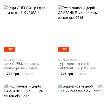
−50%
−50%
Артикул: 7933
Артикул: 9516
Кеди GUESS 42 р 28 см
Туфлі чоловічі дербі
темно-сірі UK-7/USA-8
CAMPANILE 39 р 26.5 см
світло-сірі 9516
1 788 грн
1 625 грн
3 575 грн
3 250 грн