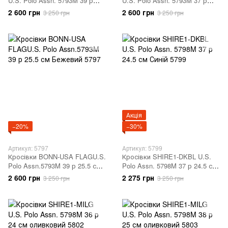
U.S. Polo Assn. 5793M 39 р
U.S. Polo Assn. 5793M 37 р
25.5 см темно-синій 5794
24.5 см Бежевий 5796
2 600 грн
2 600 грн
3 250 грн
3 250 грн
Акція
−20%
−30%
Артикул: 5797
Артикул: 5799
Кросівки BONN-USA FLAGU.S.
Кросівки SHIRE1-DKBL U.S.
Polo Assn.5793M 39 р 25.5 см
Polo Assn. 5798M 37 р 24.5 см
Бежевий 5797
Синій 5799
2 600 грн
2 275 грн
3 250 грн
3 250 грн