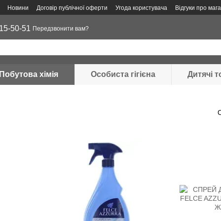
Новини
Договір публічної оферти
Угода користувача
Відгуки про маг
15-50-51
Передзвонити вам?
Побутова хімія
Особиста гігієна
Дитячі 