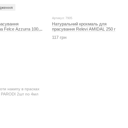
дження
Артикул: 7905
расування
Натуральний крохмаль для
 Felce Azzurra 1000
прасування Relevi AMIDAL 250 г
117 грн