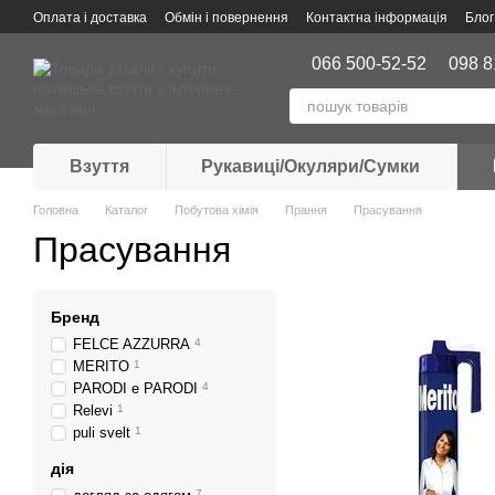
Перейти до основного контенту
Оплата і доставка
Обмін і повернення
Контактна інформація
Блог
066 500-52-52
098 8
Взуття
Рукавиці/Окуляри/Сумки
Головна
Каталог
Побутова хімія
Прання
Прасування
Прасування
Бренд
FELCE AZZURRA
4
MERITO
1
PARODI e PARODI
4
Relevi
1
puli svelt
1
дія
7