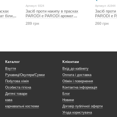
Артикул: 9324
Артикул: A1944
асках
Засіб проти накипу в прасках
Засіб проти
т білих
PARODI e PARODI аромат
лаванди 2шт по 4мл
289 грн
260 грн
Каталог
Клієнтам
Взуття
Вхід до кабінету
Рукавиці/Окуляри/Сумки
Оплата і доставка
Побутова хімія
Обмін і повернення
Особиста гігієна
Контактна інформація
Дитячі товари
Блог
кава
Новини
карнавальні костюми
Договір публічної оферти
Угода користувача