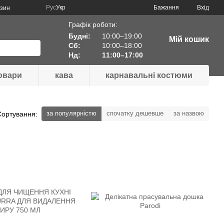
Рус
Укр
Бажання
Вхід
азин
Графік роботи:
Будні:
10:00–19:00
Мій кошик
Сб:
10:00–18:00
Нд:
11:00–17:00
товари
кава
карнавальні костюми
за популярністю
спочатку дешевше
за назвою
Сортування: