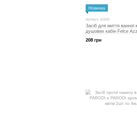
Новинка
Артикул: A2926
Засіб для миття ванної к
душових кабін Felce Azz
мл (8001280001765)
208 грн