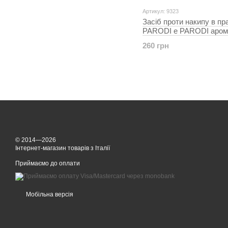
Артикул: 9323
Засіб проти накипу в пр
PARODI e PARODI арома
квітів 2шт по 4мл
260 грн
© 2014—2026
Інтернет-магазин товарів з Італії
Приймаємо до оплати
Мобільна версія