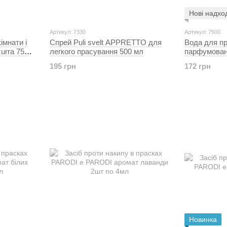
Нові надхо
Артикул: 7330
Артикул: 7500
імнати і
Спрей Puli svelt APPRETTO для
Вода для п
urra 750
легкого прасування 500 мл
парфумована
мл
195 грн
172 грн
Новинка