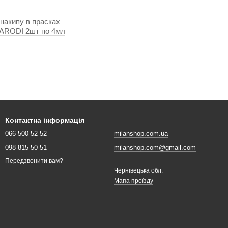
 накипу в прасках
PARODI e PARODI 2шт по 4мл
Контактна інформація
066 500-52-52
milanshop.com.ua
098 815-50-51
milanshop.com@gmail.com
Передзвонити вам?
Чернівецька обл.
Мапа проїзду