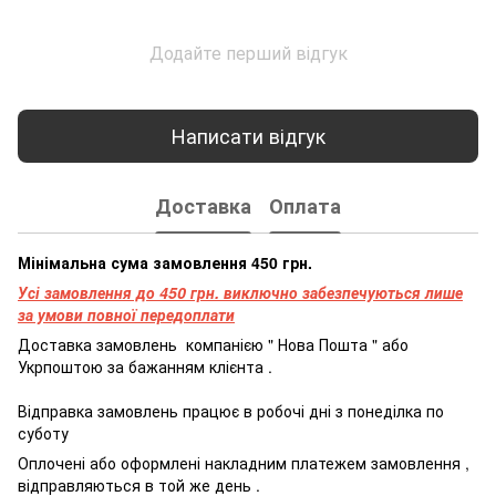
Додайте перший відгук
Написати відгук
Доставка
Оплата
Мінімальна сума замовлення 450 грн.
Усі замовлення до 450 грн. виключно забезпечуються лише
за умови повної передоплати
Доставка
замовлень
компанією
"
Нова
Пошта
"
або
Укрпоштою
за бажанням
клієнта
.
Відправка
замовлень
працює
в
робочі
дні
з
понеділка
по
суботу
Оплочені
або
оформлені
накладним платежем
замовлення
,
відправляються
в
той
же
день
.