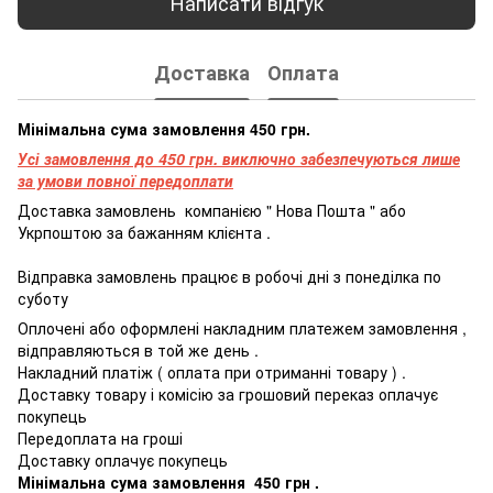
Написати відгук
Доставка
Оплата
Мінімальна сума замовлення 450 грн.
Усі замовлення до 450 грн. виключно забезпечуються лише
за умови повної передоплати
Доставка
замовлень
компанією
"
Нова
Пошта
"
або
Укрпоштою
за бажанням
клієнта
.
Відправка
замовлень
працює
в
робочі
дні
з
понеділка
по
суботу
Оплочені
або
оформлені
накладним платежем
замовлення
,
відправляються
в
той
же
день
.
Накладний
платіж
(
оплата
при
отриманні
товару
)
.
Доставку товару і комісію за грошовий переказ оплачує
покупець
Передоплата
на
гроші
Доставку оплачує покупець
Мінімальна
сума
замовлення
4
50
грн
.