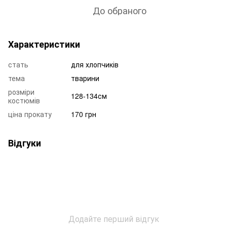
До обраного
Характеристики
стать
для хлопчиків
тема
тварини
розміри
128-134см
костюмів
ціна прокату
170 грн
Відгуки
Додайте перший відгук