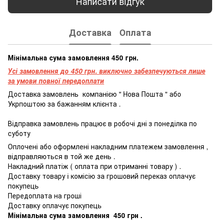
Написати відгук
Доставка
Оплата
Мінімальна сума замовлення 450 грн.
Усі замовлення до 450 грн. виключно забезпечуються лише
за умови повної передоплати
Доставка
замовлень
компанією
"
Нова
Пошта
"
або
Укрпоштою
за бажанням
клієнта
.
Відправка
замовлень
працює
в
робочі
дні
з
понеділка
по
суботу
Оплочені
або
оформлені
накладним платежем
замовлення
,
відправляються
в
той
же
день
.
Накладний
платіж
(
оплата
при
отриманні
товару
)
.
Доставку товару і комісію за грошовий переказ оплачує
покупець
Передоплата
на
гроші
Доставку оплачує покупець
Мінімальна
сума
замовлення
4
50
грн
.