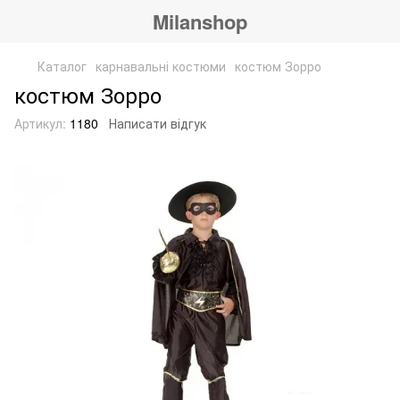
Milanshop
Каталог
карнавальні костюми
костюм Зорро
костюм Зорро
Артикул:
1180
Написати відгук