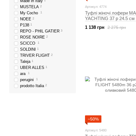
Made in Italy
1
MUSTELA
2
Артикул: 4774
Туфлі жіночі лофери M
My Cocho
1
YACHTING 37 р 24.5 см
NOEE
2
4774
P138
1
1 138 грн
2 275 грн
REPO - PHIL GATIER
3
ROSE NOIRE
2
SCICCO
1
SOLDINI
1
TRIVER FLIGHT
2
Taleja
1
UBER ALLES
1
ara
1
perugini
1
prodotto Italia
2
−50%
Артикул: 5480