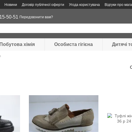
Новини
Договір публічної оферти
Угода користувача
Відгуки про маг
15-50-51
Передзвонити вам?
Побутова хімія
Особиста гігієна
Дитячі 
и