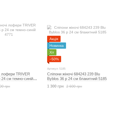
Акція
Новинка
Хіт
−50%
Артикул: 5185
чі лофери TRIVER
Сліпони жіночі 684243 239 Blu
 24 см темно-синій
Byblos 36 р 24 см блакитний 5185
1 300 грн
00 грн
2 600 грн