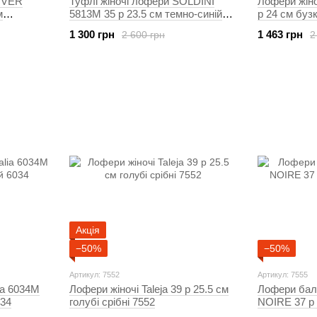
RIVER
Туфлі жіночі лофери SOLDINI
Лофери жін
м
5813M 35 р 23.5 см темно-синій
р 24 см буз
5813
1 300 грн
1 463 грн
2 600 грн
2
Акція
−50%
−50%
Артикул: 7552
Артикул: 7555
lia 6034M
Лофери жіночі Taleja 39 р 25.5 см
Лофери бал
034
голубі срібні 7552
NOIRE 37 р 