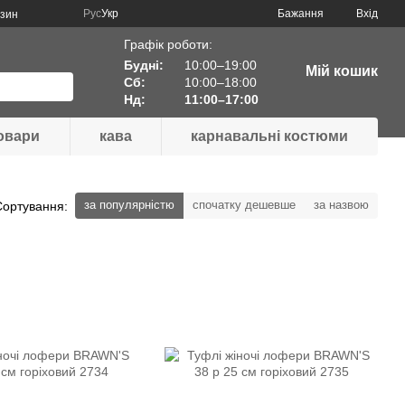
Рус
Укр
Бажання
Вхід
азин
Графік роботи:
Будні:
10:00–19:00
Мій кошик
Сб:
10:00–18:00
Нд:
11:00–17:00
товари
кава
карнавальні костюми
за популярністю
спочатку дешевше
за назвою
Сортування: