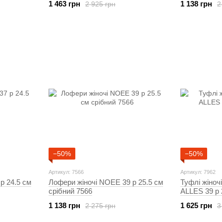
1 463 грн
1 138 грн
2 925 грн
2
−50%
−50%
Артикул: 7566
Артикул: 7962
р 24.5 см
Лофери жіночі NOEE 39 р 25.5 см
Туфлі жіно
срібний 7566
ALLES 39 р 
1 138 грн
1 625 грн
2 275 грн
3