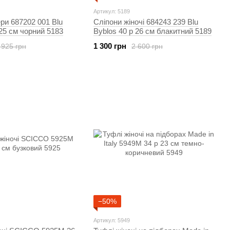
Артикул: 5189
ри 687202 001 Blu
Сліпони жіночі 684243 239 Blu
 25 см чорний 5183
Byblos 40 р 26 см блакитний 5189
1 300 грн
 925 грн
2 600 грн
−50%
Артикул: 5949