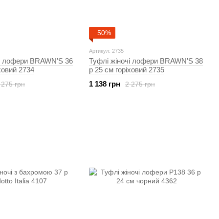
−50%
Артикул: 2735
чі лофери BRAWN'S 36
Туфлі жіночі лофери BRAWN'S 38
ховий 2734
р 25 см горіховий 2735
1 138 грн
 275 грн
2 275 грн