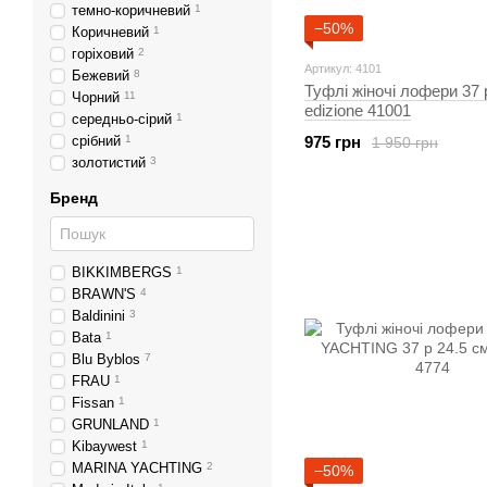
темно-коричневий
1
−50%
Коричневий
1
горіховий
2
Артикул: 4101
Бежевий
8
Туфлі жіночі лофери 37 
Чорний
11
edizione 41001
середньо-сірий
1
срібний
1
975 грн
1 950 грн
золотистий
3
Бренд
BIKKIMBERGS
1
BRAWN'S
4
Baldinini
3
Bata
1
Blu Byblos
7
FRAU
1
Fissan
1
GRUNLAND
1
Kibaywest
1
MARINA YACHTING
2
−50%