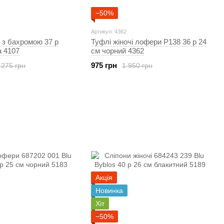
−50%
Артикул: 4362
і з бахромою 37 р
Туфлі жіночі лофери P138 36 р 24
ia 4107
см чорний 4362
975 грн
 275 грн
1 950 грн
Акція
Новинка
Хіт
−50%