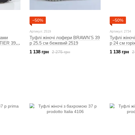
−50%
−50%
Артикул: 2519
Артикул: 2734
ками
Туфлі жіночі лофери BRAWN'S 39
Туфлі жіно
TIER 39 р
р 25.5 см бежевий 2519
р 24 см горі
1 138 грн
1 138 грн
2 275 грн
2