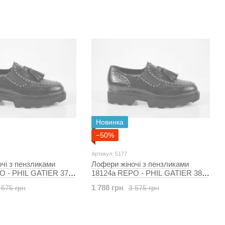
Новинка
−50%
Артикул: 5177
чі з пензликами
Лофери жіночі з пензликами
O - PHIL GATIER 37 р
18124a REPO - PHIL GATIER 38 р
ний 5176
25 см чорний 5177
1 788 грн
 575 грн
3 575 грн