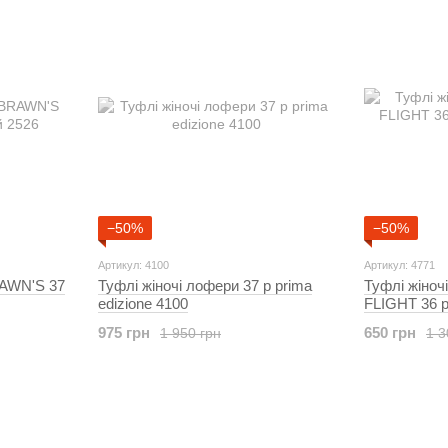
−50%
−50%
Артикул: 4100
Артикул: 4771
RAWN'S 37
Туфлі жіночі лофери 37 р prima
Туфлі жіно
edizione 4100
FLIGHT 36 р
4771
975 грн
650 грн
1 950 грн
1 3