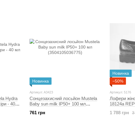
Новинка
Новинка
−50%
Артикул: A3423
Артикул: 5176
la Hydra
Сонцезахисний лосьйон Mustela
Лофери жіно
ри - 40
Baby sun milk IP50+ 100 мл
18124a REP
(3504105036775)
24.5 см чор
761 грн
1 788 грн
3