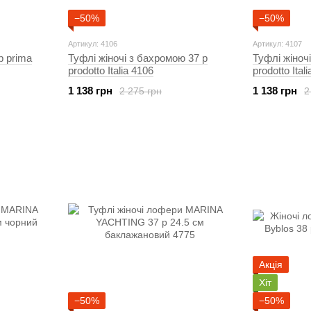
−50%
−50%
Артикул: 4106
Артикул: 4107
р prima
Туфлі жіночі з бахромою 37 р
Туфлі жіноч
prodotto Italia 4106
prodotto Ital
1 138 грн
1 138 грн
2 275 грн
2
Акція
Хіт
−50%
−50%