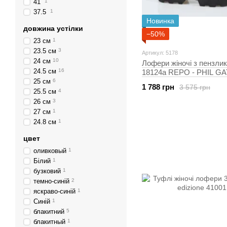
41
1
37.5
1
Новинка
довжина устілки
−50%
23 см
1
23.5 см
3
Артикул: 5178
24 см
10
Лофери жіночі з пензли
24.5 см
16
18124a REPO - PHIL GA
25.5 см чорний 5178
25 см
6
1 788 грн
3 575 грн
25.5 см
4
26 см
3
27 см
1
24.8 см
1
цвет
оливковый
1
Білий
1
бузковий
1
темно-синій
2
яскраво-синій
1
Синій
1
блакитний
5
блакитный
1