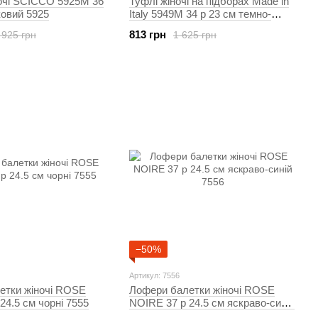
очі SCICCO 5925M 36
Туфлі жіночі на підборах Made in
ковий 5925
Italy 5949M 34 р 23 см темно-
коричневий 5949
813 грн
 925 грн
1 625 грн
−50%
Артикул: 7556
етки жіночі ROSE
Лофери балетки жіночі ROSE
24.5 см чорні 7555
NOIRE 37 р 24.5 см яскраво-синій
7556