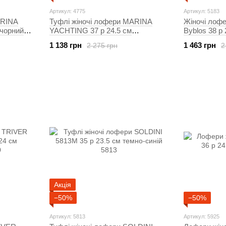
Артикул: 4775
Артикул: 5183
ARINA
Туфлі жіночі лофери MARINA
Жіночі лофе
 чорний
YACHTING 37 р 24.5 см
Byblos 38 р
баклажановий 4775
1 138 грн
1 463 грн
2 275 грн
2
Акція
−50%
−50%
Артикул: 5813
Артикул: 5925