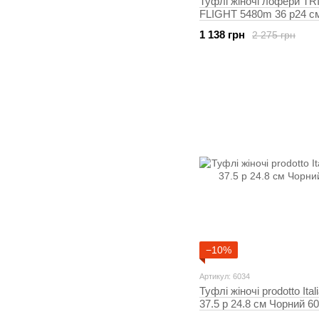
Туфлі жіночі лофери T
FLIGHT 5480m 36 р24 с
оливковий 5480
1 138 грн
2 275 грн
−10%
Артикул: 6034
Туфлі жіночі prodotto Ita
37.5 р 24.8 см Чорний 6