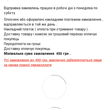
Відправка
замовлень
працює
в
робочі
дні
з
понеділка
по
суботу
Оплочені
або
оформлені
накладним платежем
замовлення
,
відправляються
в
той
же
день
.
Накладний
платіж
(
оплата
при
отриманні
товару
)
.
Доставку товару і комісію за грошовий переказ оплачує
покупець
Передоплата
на
гроші
Доставку оплачує покупець
Мінімальна
сума
замовлення
4
50
грн
.
Усі замовлення до 450 грн. виключно забезпечуються лише
за умови повної передоплати