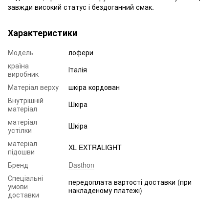
завжди високий статус і бездоганний смак.
Характеристики
Модель
лофери
країна
Італія
виробник
Матеріал верху
шкіра кордован
Внутрішній
Шкіра
матеріал
матеріал
Шкіра
устілки
матеріал
XL EXTRALIGHT
підошви
Бренд
Dasthon
Спеціальні
передоплата вартості доставки (при
умови
накладеному платежі)
доставки