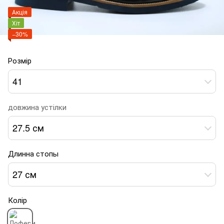
Акція
Хіт
−30%
Розмір
41
довжина устілки
27.5 см
Длинна стопы
27 см
Колір