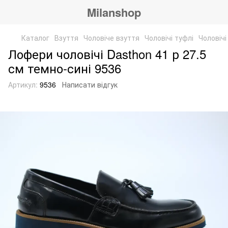
Milanshop
Каталог
Взуття
Чоловіче взуття
Чоловічі туфлі
Чоловічі
Лофери чоловічі Dasthon 41 р 27.5
см темно-сині 9536
Артикул:
9536
Написати відгук